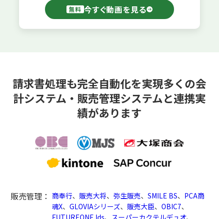
今すぐ動画を見る
無料
請求書処理も完全自動化を実現
多くの会
計システム・販売管理システムと連携実
績があります
販売管理：
商奉行
、
販売大将
、
弥生販売
、
SMILE BS
、
PCA商
魂X
、
GLOVIAシリーズ
、
販売大臣
、
OBIC7
、
FUTUREONE Ids
、
スーパーカクテルデュオ
、