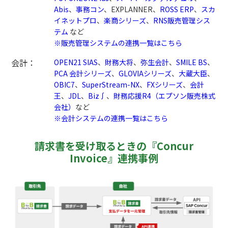
Abis
、
事務コン
、EXPLANNER、
ROSS ERP
、
スカ
イネットプロ
、
楽商シリーズ
、
RNS販売管理シス
テム
など
※販売管理システムの連携一覧はこちら
会計：
OPEN21 SIAS
、
財務大将
、
弥生会計
、
SMILE BS
、
PCA 会計シリーズ
、
GLOVIAシリーズ
、
大蔵大臣
、
OBIC7
、
SuperStream-NX
、
FXシリーズ
、
会計
王
、
JDL
、
Biz∫
、
財務応援R4（エプソン販売株式
会社）
など
※会計システムの連携一覧はこちら
請求書を受け取るときの『Concur
Invoice』連携事例