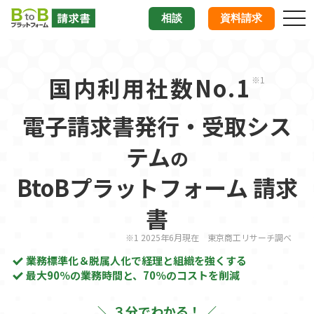
tog
相談
資料請求
nav
国内利用社数No.1
※1
電子請求書発行・受取シス
テム
の
BtoBプラットフォーム 請求
書
※1 2025年6月現在 東京商工リサーチ調べ
業務標準化＆脱属人化で経理と組織を強くする
最大90％の業務時間と、70％のコストを削減
＼ ３分でわかる！ ／