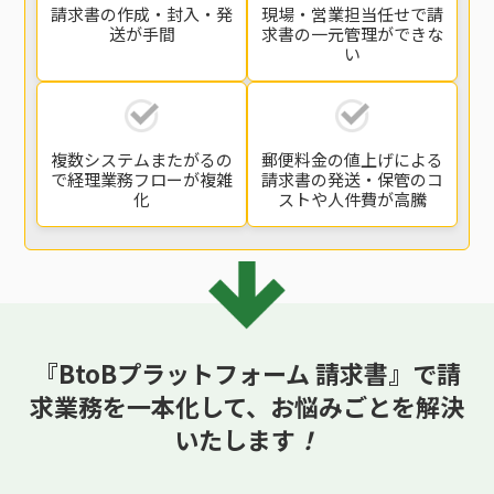
請求書の
作成・封入・発
現場・営業担当任せで
請
送
が手間
求書の一元管理
ができな
い
複数システムまたがるの
郵便料金の値上げによる
で
経理業務フローが複雑
請求書の発送・保管の
コ
化
ストや人件費が高騰
『BtoBプラットフォーム 請求書』で請
求業務を一本化して、
お悩みごとを解決
いたします
！