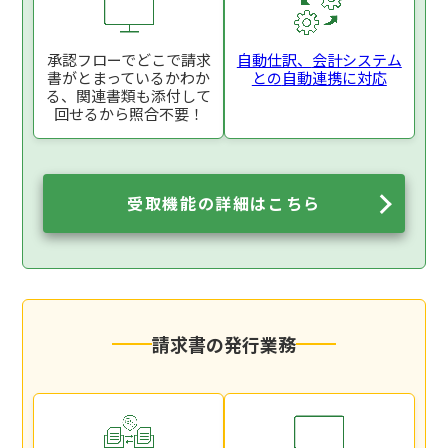
承認フローでどこで
請求
自動仕訳、
会計システム
書がとまっているか
わか
との
自動連携に対応
る、関連書類も添付
して
回せるから照合不要！
受取機能の詳細はこちら
請求書の発行業務