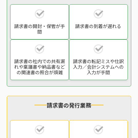
請求書の開封・保管
が手
請求書の到着が遅れる
間
請求書の社内での
共有漏
請求書の転記ミスや
仕訳
れや稟議書や
納品書など
入力／会計システム
への
の関連書の
照合が煩雑
入力が手間
請求書の発行業務