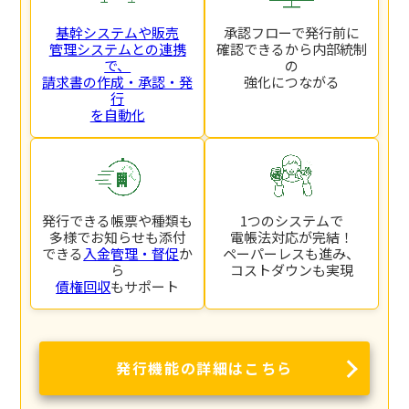
基幹システムや販売
承認フローで発行前に
管理システムとの連携
確認できるから内部統制
で、
の
請求書の作成・承認・発
強化につながる
行
を自動化
発行できる帳票や種類も
1つのシステムで
多様でお知らせも添付
電帳法対応が完結！
できる
入金管理・督促
か
ペーパーレスも進み、
ら
コストダウンも実現
債権回収
もサポート
発行機能の詳細はこちら