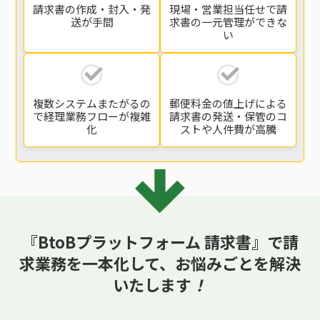
請求書の
作成・封入・発
現場・営業担当任せで
請
送
が手間
求書の一元管理
ができな
い
複数システムまたがるの
郵便料金の値上げによる
で
経理業務フローが複雑
請求書の発送・保管の
コ
化
ストや人件費が高騰
『BtoBプラットフォーム 請求書』で請
求業務を一本化して、
お悩みごとを解決
いたします
！