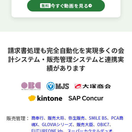
今すぐ動画を見る
無料
請求書処理も完全自動化を実現
多くの会
計システム・販売管理システムと連携実
績があります
販売管理：
商奉行
、
販売大将
、
弥生販売
、
SMILE BS
、
PCA商
魂X
、
GLOVIAシリーズ
、
販売大臣
、
OBIC7
、
FUTUREONE Ids
、
スーパーカクテルデュオ
、