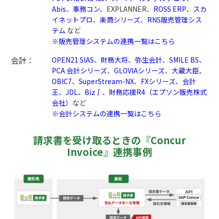
Abis
、
事務コン
、EXPLANNER、
ROSS ERP
、
スカ
イネットプロ
、
楽商シリーズ
、
RNS販売管理シス
テム
など
※販売管理システムの連携一覧はこちら
会計：
OPEN21 SIAS
、
財務大将
、
弥生会計
、
SMILE BS
、
PCA 会計シリーズ
、
GLOVIAシリーズ
、
大蔵大臣
、
OBIC7
、
SuperStream-NX
、
FXシリーズ
、
会計
王
、
JDL
、
Biz∫
、
財務応援R4（エプソン販売株式
会社）
など
※会計システムの連携一覧はこちら
請求書を受け取るときの『Concur
Invoice』連携事例