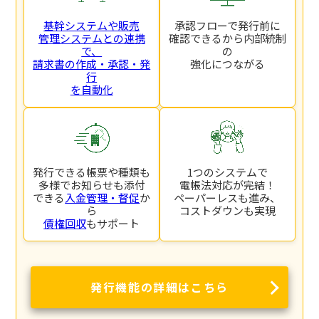
基幹システムや販売
承認フローで発行前に
管理システムとの連携
確認できるから内部統制
で、
の
請求書の作成・承認・発
強化につながる
行
を自動化
発行できる帳票や種類も
1つのシステムで
多様でお知らせも添付
電帳法対応が完結！
できる
入金管理・督促
か
ペーパーレスも進み、
ら
コストダウンも実現
債権回収
もサポート
発行機能の詳細はこちら