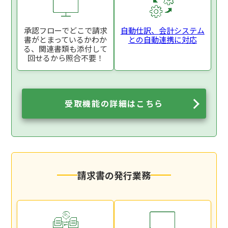
承認フローでどこで
請求
自動仕訳、
会計システム
書がとまっているか
わか
との
自動連携に対応
る、関連書類も添付
して
回せるから照合不要！
受取機能の詳細はこちら
請求書の発行業務