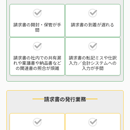
請求書の開封・保管
が手
請求書の到着が遅れる
間
請求書の社内での
共有漏
請求書の転記ミスや
仕訳
れや稟議書や
納品書など
入力／会計システム
への
の関連書の
照合が煩雑
入力が手間
請求書の発行業務