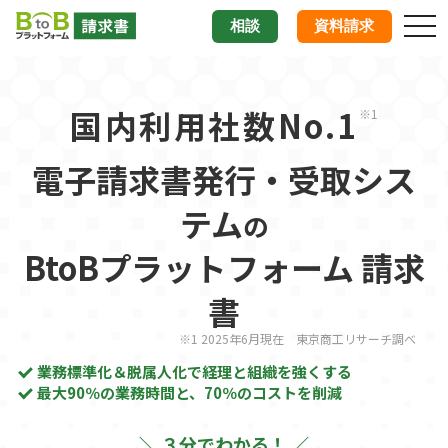
tog
相談
資料請求
nav
国内利用社数No.1
※1
電子請求書発行・受取シス
テム
の
BtoBプラットフォーム 請求
書
※1 2025年6月現在 東京商工リサーチ調べ
業務標準化＆脱属人化で経理と組織を強くする
最大90％の業務時間と、70％のコストを削減
＼ ３分でわかる！ ／