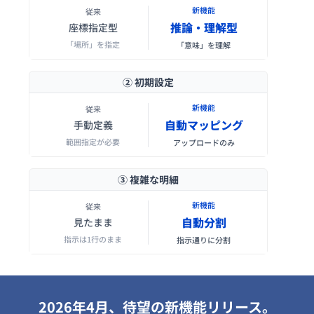
新機能
従来
推論・理解型
座標指定型
「場所」を指定
「意味」を理解
② 初期設定
新機能
従来
自動マッピング
手動定義
範囲指定が必要
アップロードのみ
③ 複雑な明細
新機能
従来
自動分割
見たまま
指示は1行のまま
指示通りに分割
2026年4月、待望の新機能リリース。