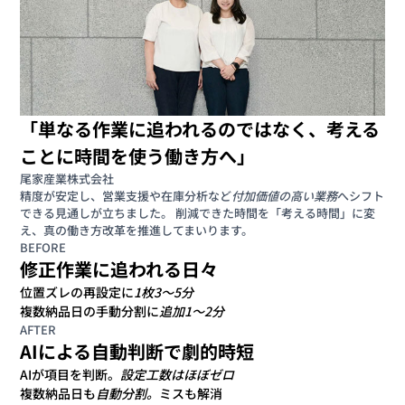
「単なる作業に追われるのではなく、考える
ことに時間を使う働き方へ」
尾家産業株式会社
精度が安定し、営業支援や在庫分析など
付加価値の高い業務
へシフト
できる見通しが立ちました。 削減できた時間を「考える時間」に変
え、真の働き方改革を推進してまいります。
BEFORE
修正作業に追われる日々
位置ズレの再設定に
1枚3〜5分
複数納品日の手動分割に
追加1〜2分
AFTER
AIによる自動判断で劇的時短
AIが項目を判断。
設定工数はほぼゼロ
複数納品日も
自動分割。
ミスも解消