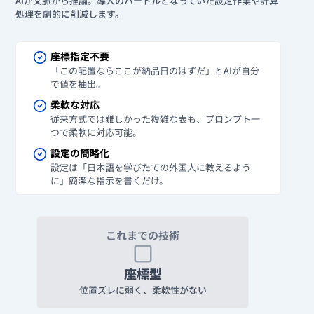
AIが文脈から推論。導入のハードルとなっていた設定作業や計算
処理を劇的に削減します。
座標指定不要
「この配置ならここが納品日のはずだ」とAIが自分
で値を抽出。
柔軟な対応
従来方式では難しかった複雑な表も、プロンプト一
つで柔軟に対応可能。
設定の簡略化
設定は「日本語を学びたての外国人に教えるよう
に」簡潔な指示を書くだけ。
これまでの技術
座標型
位置ズレに弱く、
柔軟性がない