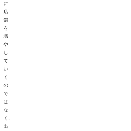
に
店
舗
を
増
や
し
て
い
く
の
で
は
な
く、
出