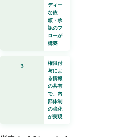
ディー
な依
頼・承
認のフ
ローが
構築
権限付
3
与によ
る情報
の共有
で、内
部体制
の強化
が実現