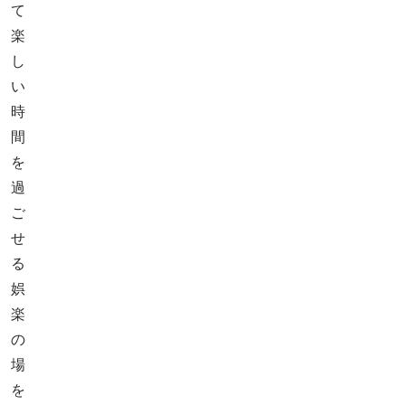
て
楽
し
い
時
間
を
過
ご
せ
る
娯
楽
の
場
を