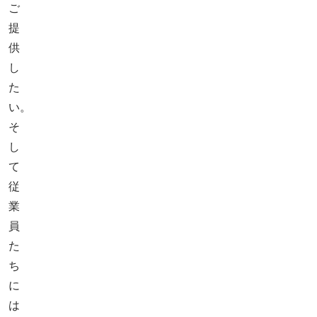
ご
提
供
し
た
い。
そ
し
て
従
業
員
た
ち
に
は