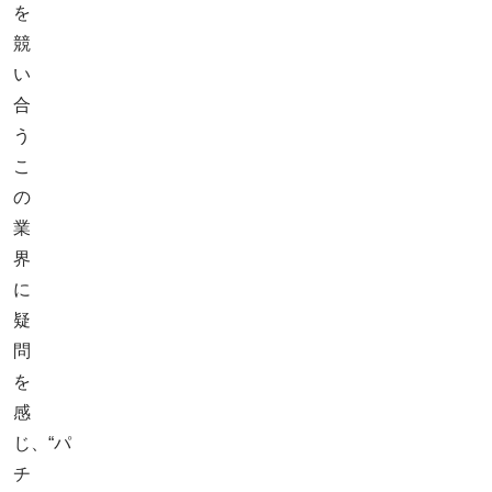
を
競
い
合
う
こ
の
業
界
に
疑
問
を
感
じ、“パ
チ