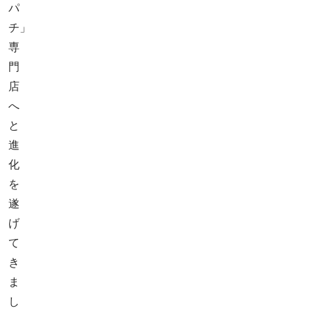
パ
チ」
専
門
店
へ
と
進
化
を
遂
げ
て
き
ま
し