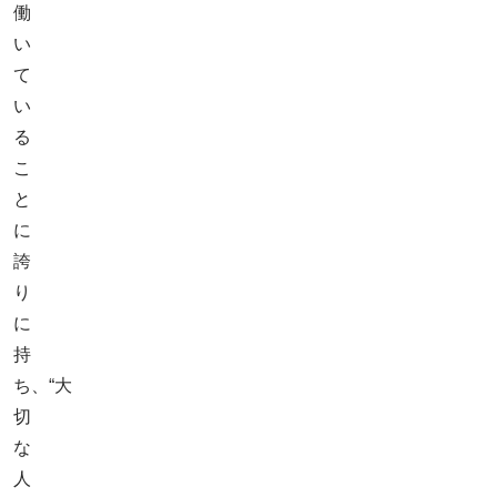
働
い
て
い
る
こ
と
に
誇
り
に
持
ち、“大
切
な
人