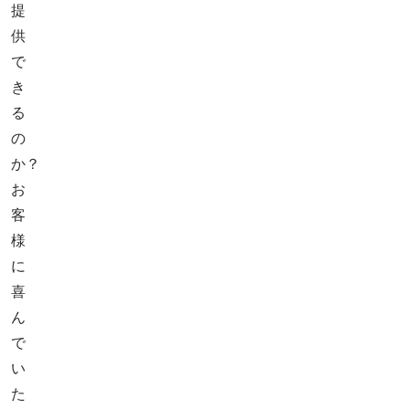
提
供
で
き
る
の
か？
お
客
様
に
喜
ん
で
い
た