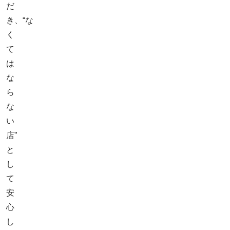
だ
き、“な
く
て
は
な
ら
な
い
店”
と
し
て
安
心
し