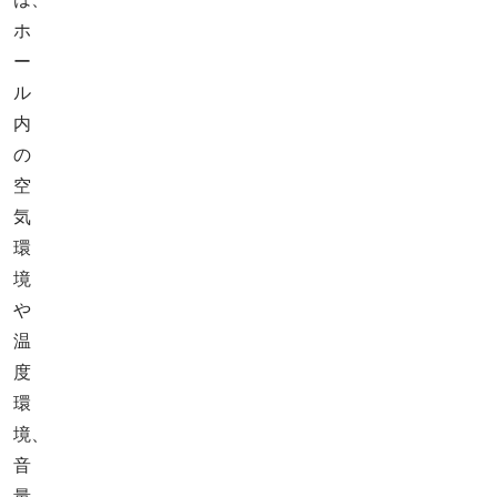
ホ
ー
ル
内
の
空
気
環
境
や
温
度
環
境、
音
量