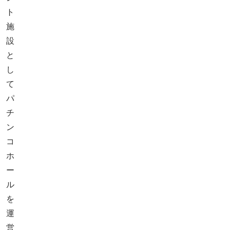
ト
施
設
と
し
て
パ
チ
ン
コ
ホ
ー
ル
を
運
営