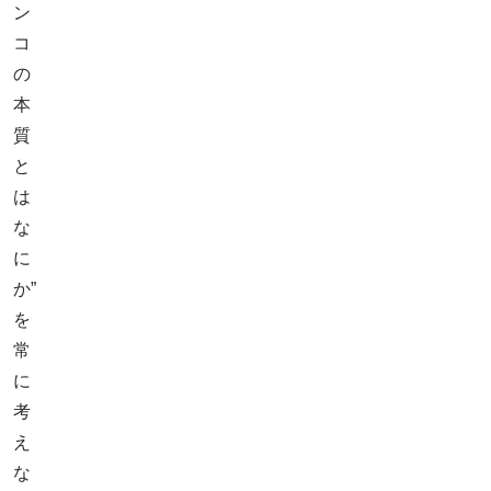
ン
コ
の
本
質
と
は
な
に
か”
を
常
に
考
え
な