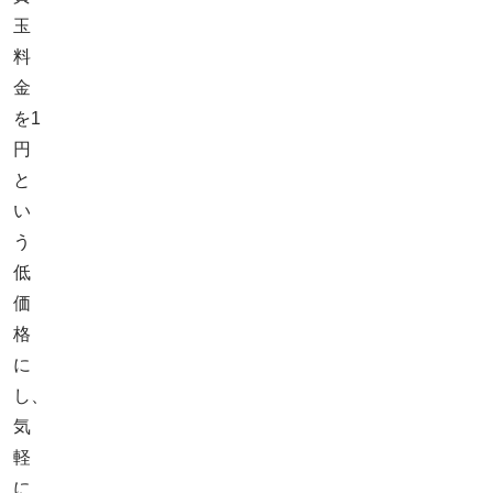
玉
料
金
を1
円
と
い
う
低
価
格
に
し、
気
軽
に