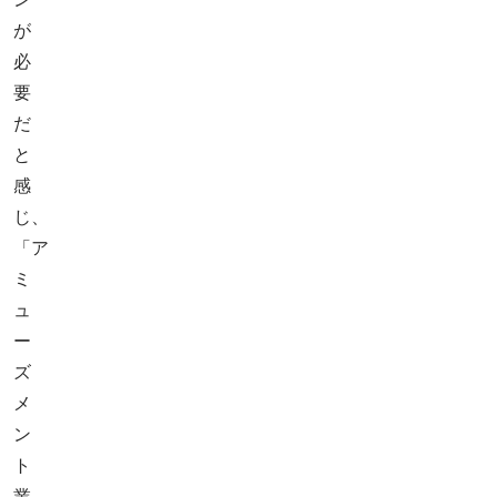
が
必
要
だ
と
感
じ、
「ア
ミ
ュ
ー
ズ
メ
ン
ト
業