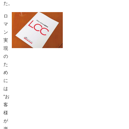
た。
ロ
マ
ン
実
現
の
た
め
に
は
“お
客
様
が
楽