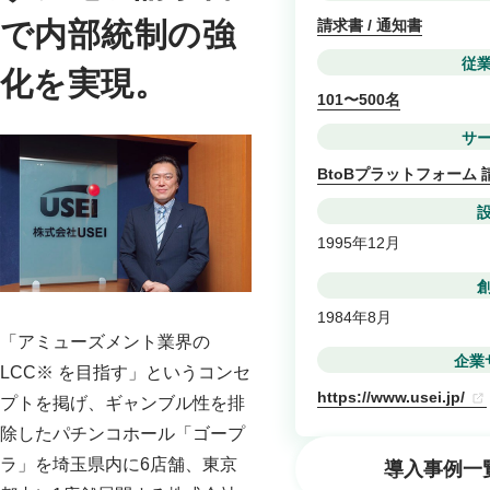
で内部統制の強
請求書 / 通知書
従
化を実現。
101〜500名
サ
BtoBプラットフォーム 
1995年12月
1984年8月
「アミューズメント業界の
企業
LCC※ を目指す」というコンセ
https://www.usei.jp/
プトを掲げ、ギャンブル性を排
除したパチンコホール「ゴープ
ラ」を埼玉県内に6店舗、東京
導入事例一