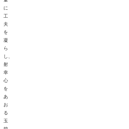
に
工
夫
を
凝
ら
し、
射
幸
心
を
あ
お
る
玉
箱