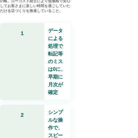
の略。ローコスト経営により低価格で安心
してお客さまに楽しい時間を過ごしていた
だける店づくりを推進していること。
データ
1
による
処理で
転記等
のミス
は0に、
早期に
月次が
確定
シンプ
2
ルな操
作で、
スピー