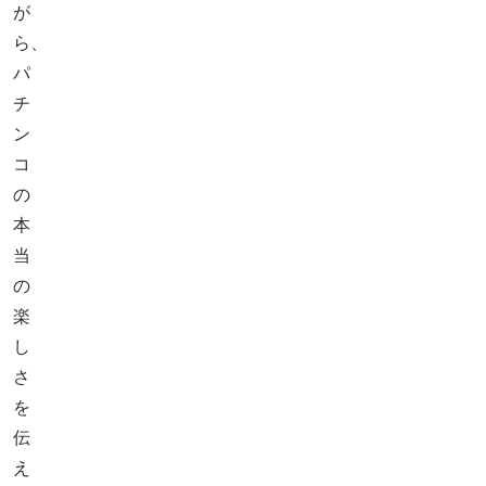
が
ら、
パ
チ
ン
コ
の
本
当
の
楽
し
さ
を
伝
え