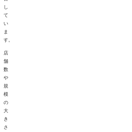
し
て
い
ま
す。
店
舗
数
や
規
模
の
大
き
さ