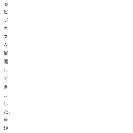
る
ビ
ジ
ネ
ス
を
展
開
し
て
き
ま
し
た。
単
純