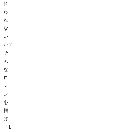
れ
ら
れ
な
い
か？
そ
ん
な
ロ
マ
ン
を
掲
げ、
「1