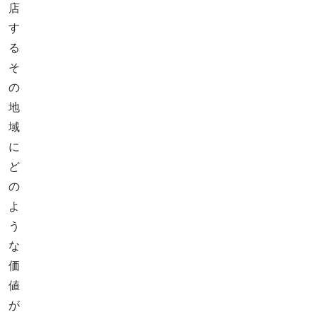
店
す
る
そ
の
地
域
に
ど
の
よ
う
な
価
値
が