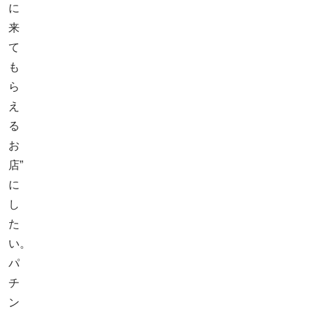
に
来
て
も
ら
え
る
お
店”
に
し
た
い。
パ
チ
ン