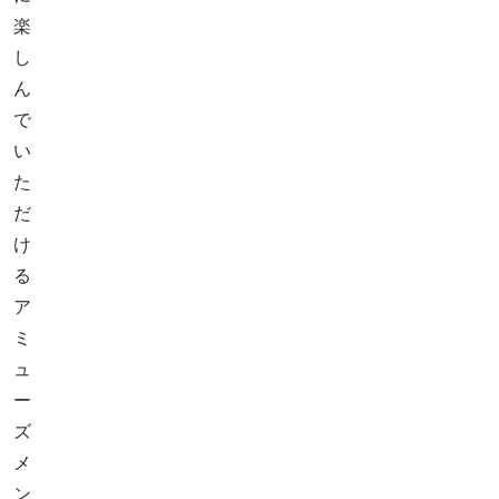
楽
し
ん
で
い
た
だ
け
る
ア
ミ
ュ
ー
ズ
メ
ン