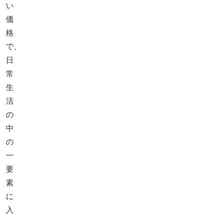
い
価
格
で、
日
常
生
活
の
中
の
一
要
素
に
入