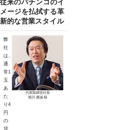
従来のパチンコのイ
メージを払拭する革
新的な営業スタイル
弊
社
は、
通
常1
玉
あ
代表取締役社長
た
朝川 康誠 様
り4
円
の
貸