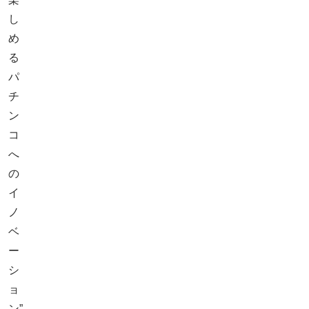
し
め
る
パ
チ
ン
コ
へ
の
イ
ノ
ベ
ー
シ
ョ
ン”