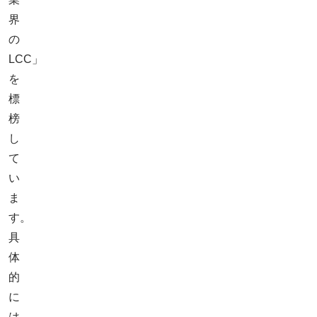
界
の
LCC」
を
標
榜
し
て
い
ま
す。
具
体
的
に
は、