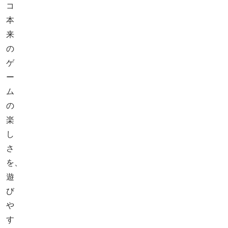
コ
本
来
の
ゲ
ー
ム
の
楽
し
さ
を、
遊
び
や
す