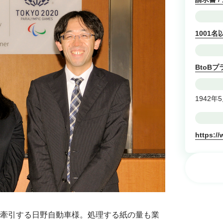
1001名
BtoB
1942年
https:/
牽引する日野自動車様。処理する紙の量も業