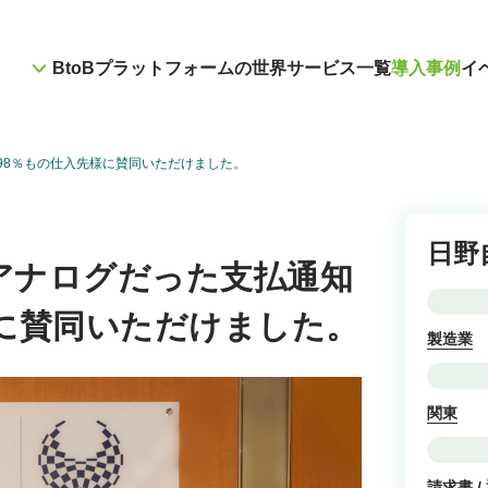
BtoBプラットフォームの世界
サービス一覧
導入事例
イ
98％もの仕入先様に賛同いただけました。
日野
アナログだった支払通知
様に賛同いただけました。
製造業
関東
請求書 /