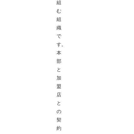
組
む
組
織
で
す。
本
部
と
加
盟
店
と
の
契
約