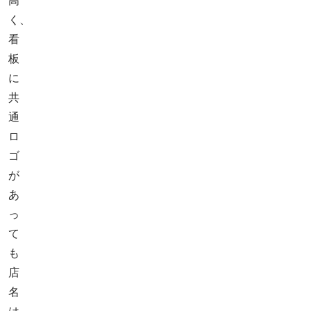
高
く、
看
板
に
共
通
ロ
ゴ
が
あ
っ
て
も
店
名