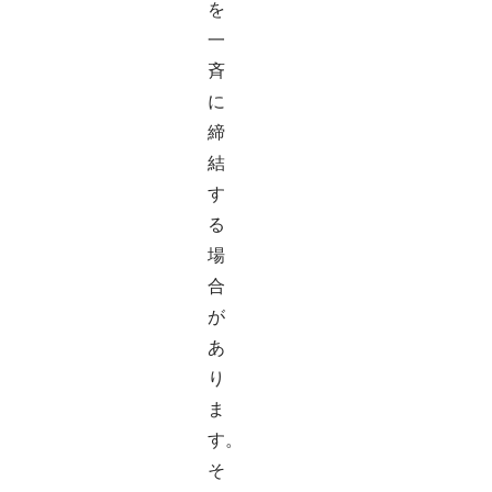
を
一
斉
に
締
結
す
る
場
合
が
あ
り
ま
す。
そ