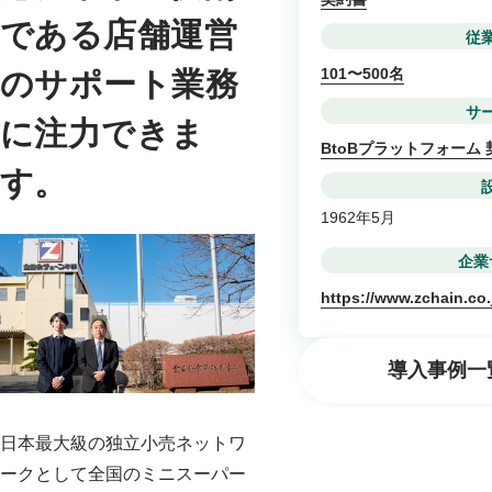
である店舗運営
従
101〜500名
のサポート業務
サ
に注力できま
BtoBプラットフォーム 
す。
1962年5月
企業
https://www.zchain.co.
導入事例一
日本最大級の独立小売ネットワ
ークとして全国のミニスーパー