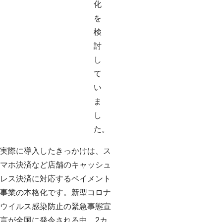
化
を
検
討
し
て
い
ま
し
た。
実際に導入したきっかけは、ス
マホ決済など店舗のキャッシュ
レス決済に対応するペイメント
事業の本格化です。新型コロナ
ウイルス感染防止の緊急事態宣
言が全国に発令される中、2カ