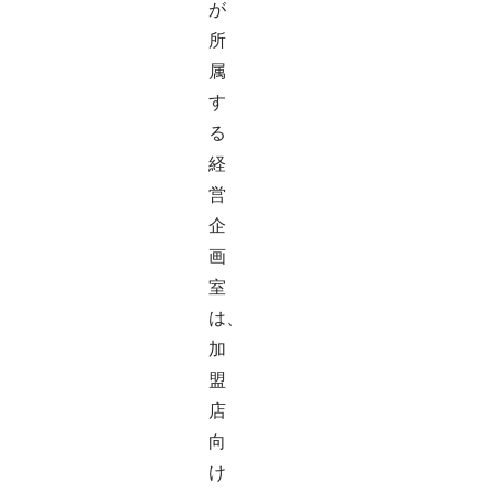
が
所
属
す
る
経
営
企
画
室
は、
加
盟
店
向
け