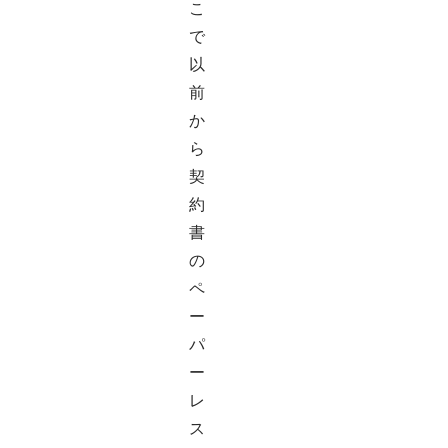
こ
で
以
前
か
ら
契
約
書
の
ペ
ー
パ
ー
レ
ス