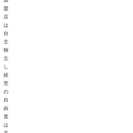
加
盟
店
は
自
主
独
立
し
経
営
の
自
由
度
は