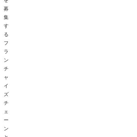
を
募
集
す
る
フ
ラ
ン
チ
ャ
イ
ズ
チ
ェ
ー
ン