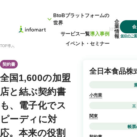
BtoBプラットフォームの
企
世界
業
会
情
サービス一覧
導入事例
報
仮IDのご
イベント・セミナー
TOP
導入事例
全国1,600の加盟店と結ぶ契約書も、電子化でスピーディに対応。
契約書
全日本食品株
全国1,600の加盟
店と結ぶ契約書
小売業
も、電子化でス
エ
関東
ピーディに対
帳票
応。本来の役割
契約書