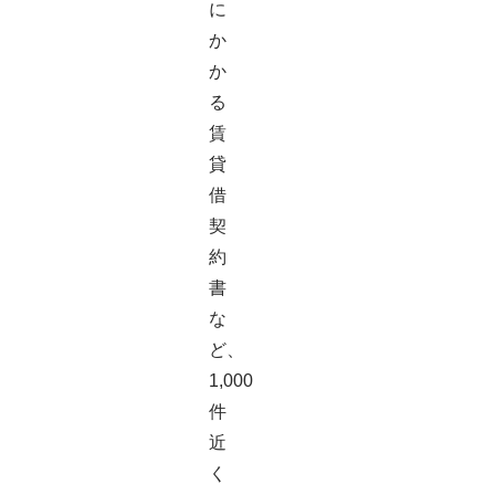
に
か
か
る
賃
貸
借
契
約
書
な
ど、
1,000
件
近
く