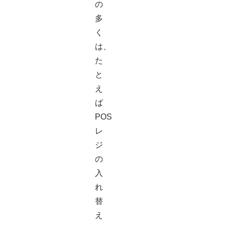
の
多
く
は、
た
と
え
ば
POS
レ
ジ
の
入
れ
替
え