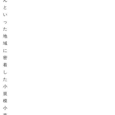
ん
と
い
っ
た
地
域
に
密
着
し
た
小
規
模
小