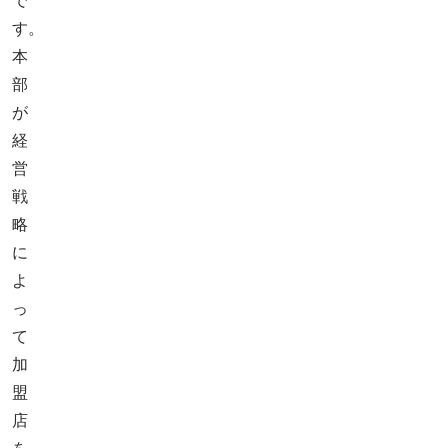
で
す。
本
部
が
経
営
戦
略
に
よ
っ
て
加
盟
店