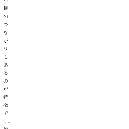
る
横
の
つ
な
が
り
も
あ
る
の
が
特
徴
で
す。