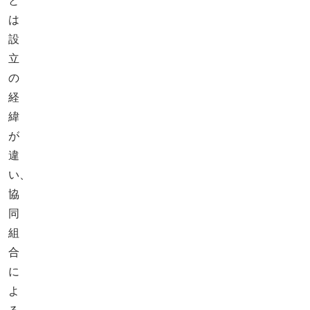
と
は
設
立
の
経
緯
が
違
い、
協
同
組
合
に
よ