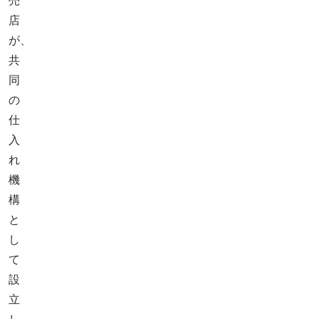
売
店
が、
共
同
の
仕
入
れ
機
構
と
し
て
設
立