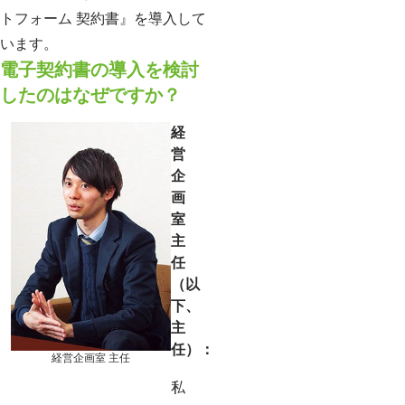
トフォーム 契約書』を導入して
います。
電子契約書の導入を検討
したのはなぜですか？
経
営
企
画
室
主
任
（以
下、
主
任）：
経営企画室 主任
私