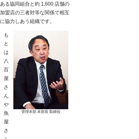
ある協同組合と約 1,600 店舗の
加盟店の三者対等な関係で相互
に協力しあう組織です。
も
と
は
八
百
屋
さ
ん
や
管理本部 本部長 取締役
魚
屋
さ