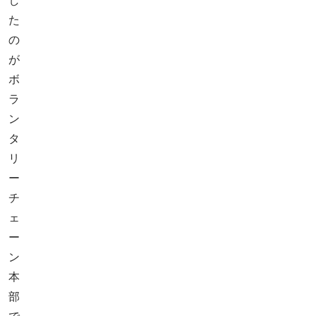
し
た
の
が
ボ
ラ
ン
タ
リ
ー
チ
ェ
ー
ン
本
部