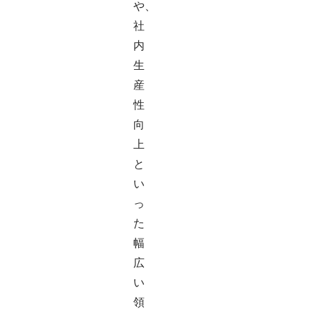
や、
社
内
生
産
性
向
上
と
い
っ
た
幅
広
い
領