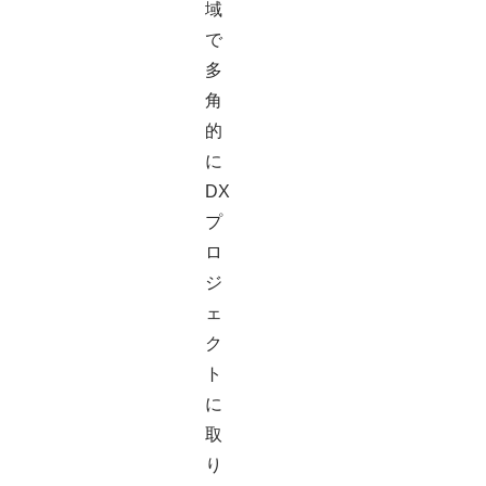
域
で
多
角
的
に
DX
プ
ロ
ジ
ェ
ク
ト
に
取
り