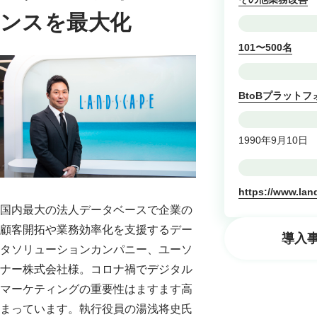
ンスを最大化
101〜500名
BtoBプラットフ
1990年9月10日
https://www.lan
国内最大の法人データベースで企業の
顧客開拓や業務効率化を支援するデー
導入
タソリューションカンパニー、ユーソ
ナー株式会社様。コロナ禍でデジタル
マーケティングの重要性はますます高
まっています。執行役員の湯浅将史氏