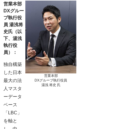
営業本部
DXグルー
プ執行役
員 湯浅将
史氏（以
下、湯浅
執行役
員）：
独自構築
した日本
営業本部
最大の法
DXグループ執行役員
湯浅 将史 氏
人マスタ
ーデータ
ベース
「LBC」
を軸と
し、中