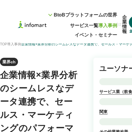
BtoBプラットフォームの世界
企
業
サービス一覧
導入事例
情
報
イベント・セミナー
TOP
導入事例
企業情報×業界分析のシームレスなデータ連携で、セールス・マーケ
業界ch
ユーソナ
企業情報×業界分析
のシームレスなデ
サービス業（飲食
ータ連携で、セー
関東
ルス・マーケティ
ングのパフォーマ
その他業務改善