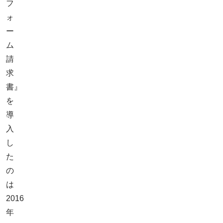
フ
ォ
ー
ム
請
求
書』
を
導
入
し
た
の
は
2016
年