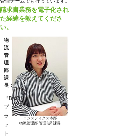
管理チームでも行っています。
請求書業務を電子化され
た経緯を教えてくださ
い。
物
流
管
理
部
課
長：
『BtoB
プ
ラ
ロジスティクス本部
物流管理部 管理2課 課長
ッ
ト