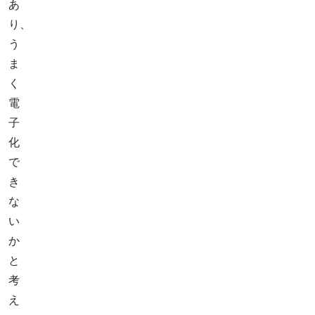
あ
り、
う
ま
く
電
子
化
で
き
な
い
か
と
考
え