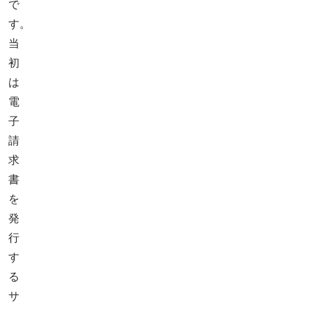
で
す。
当
初
は
電
子
請
求
書
を
発
行
す
る
サ