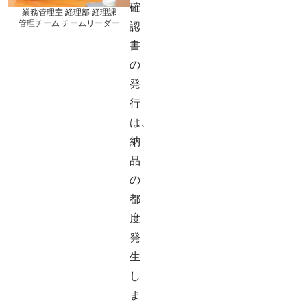
確
業務管理室 経理部 経理課
管理チーム チームリーダー
認
書
の
発
行
は、
納
品
の
都
度
発
生
し
ま