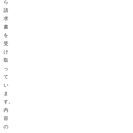
ら
請
求
書
を
受
け
取
っ
て
い
ま
す。
内
容
の