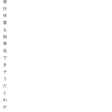
発
行
作
業
も
効
率
化
で
き
そ
う
だ
と
わ
か