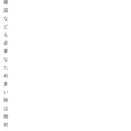
確
認
な
ど
も
必
要
な
た
め
多
い
時
は
開
封