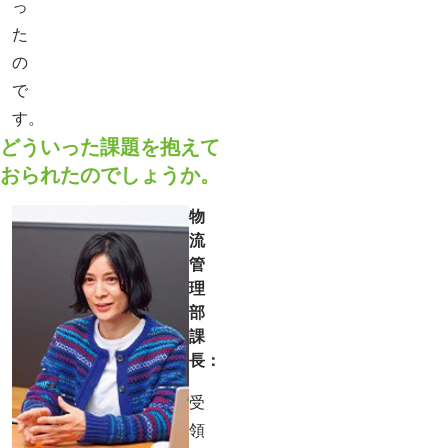
っ
た
の
で
す。
どういった課題を抱えて
おられたのでしょうか。
物
流
管
理
部
課
長：
受
領