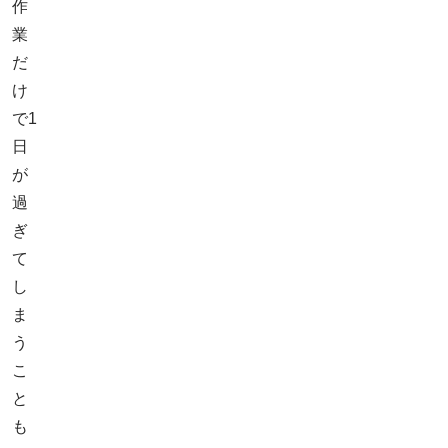
作
業
だ
け
で1
日
が
過
ぎ
て
し
ま
う
こ
と
も