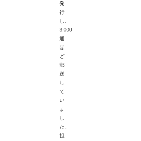
発
行
し、
3,000
通
ほ
ど
郵
送
し
て
い
ま
し
た。
担