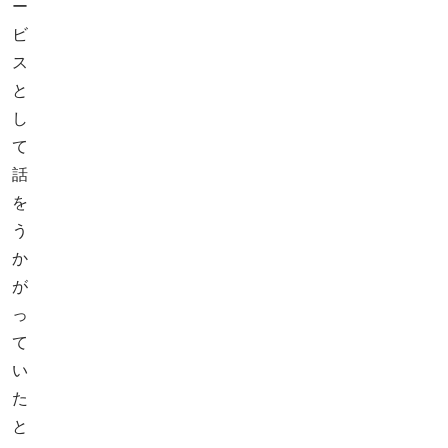
ー
ビ
ス
と
し
て
話
を
う
か
が
っ
て
い
た
と