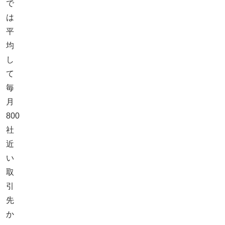
で
は
平
均
し
て
毎
月
800
社
近
い
取
引
先
か