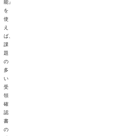
能』
を
使
え
ば、
課
題
の
多
い
受
領
確
認
書
の