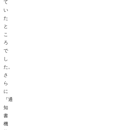
て
い
た
と
こ
ろ
で
し
た。
さ
ら
に
『通
知
書
機