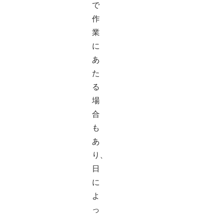
で
作
業
に
あ
た
る
場
合
も
あ
り、
日
に
よ
っ