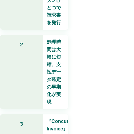
タンひ
とつで
請求書
を発行
処理時
2
間は大
幅に短
縮、支
払デー
タ確定
の早期
化が実
現
『Concur
3
Invoice』