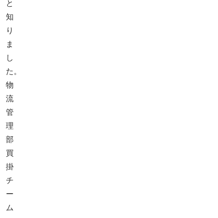
と
知
り
ま
し
た。
物
流
管
理
部
買
掛
チ
ー
ム