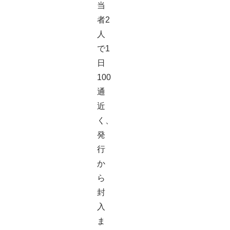
当
者2
人
で1
日
100
通
近
く、
発
行
か
ら
封
入
ま