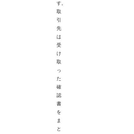
す。
取
引
先
は
受
け
取
っ
た
確
認
書
を
ま
と