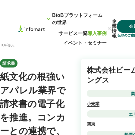
BtoBプラットフォーム
企
の世界
業
会
情
サービス一覧
導入事例
報
仮IDのご
イベント・セミナー
TOP
導入事例
紙文化の根強いアパレル業界で請求書の電子化を推進。コンカーとの
請求書
株式会社ビー
紙文化の根強い
ングス
アパレル業界で
業
請求書の電子化
小売業
エ
を推進。コンカ
関東
ーとの連携で、
帳票