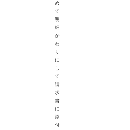
め
て
明
細
が
わ
り
に
し
て
請
求
書
に
添
付