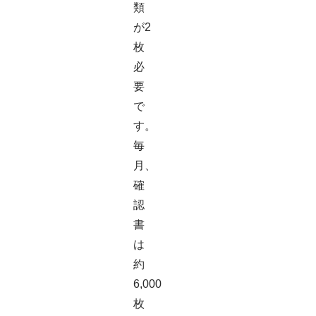
類
が2
枚
必
要
で
す。
毎
月、
確
認
書
は
約
6,000
枚