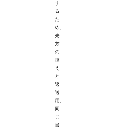
す
る
た
め、
先
方
の
控
え
と
返
送
用、
同
じ
書