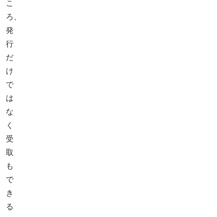
こ
ろ、
発
行
だ
け
で
は
な
く
受
取
も
で
き
る