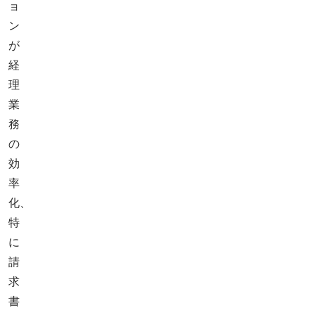
ョ
ン
が
経
理
業
務
の
効
率
化、
特
に
請
求
書