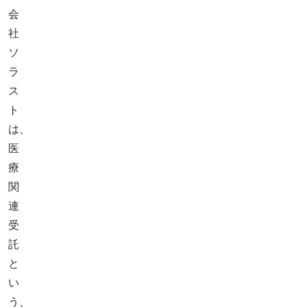
会
社
ソ
ラ
ス
ト
は、
医
療
関
連
受
託
と
い
う、