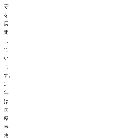
等
を
展
開
し
て
い
ま
す。
近
年
は
医
療
事
務