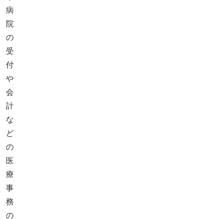
病
院
の
受
付
や
会
計
な
ど
の
医
療
事
務
の