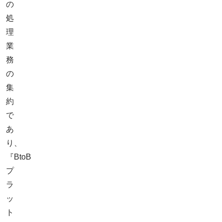
の
処
理
業
務
の
集
約
で
あ
り、
『BtoB
プ
ラ
ッ
ト