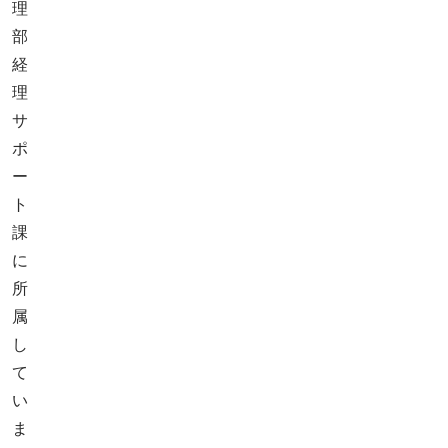
理
部
経
理
サ
ポ
ー
ト
課
に
所
属
し
て
い
ま