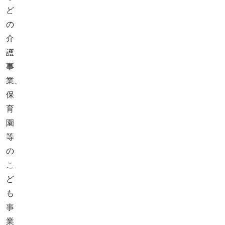
ど
の
介
護
事
業、
保
育
園
等
の
こ
ど
も
事
業