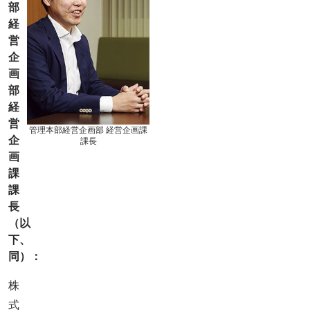
部
経
営
企
画
部
経
営
管理本部経営企画部 経営企画課
企
課長
画
課
課
長
（以
下、
同）：
株
式