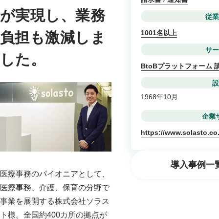
が実現し、業務
従業
1001名以上
負担も激減しま
サー
した。
BtoBプラットフォーム 
設
1968年10月
企業
https://www.solasto.co
導入事例一
医療事務のパイオニアとして、
医療事務、介護、保育の分野で
事業を展開する株式会社ソラス
ト様。全国約400カ所の拠点が