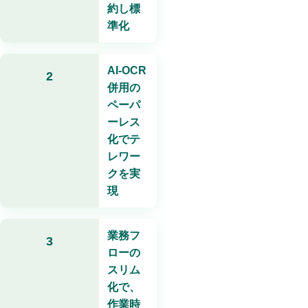
約し標
準化
AI-OCR
2
併用の
ペーパ
ーレス
化でテ
レワー
クを実
現
業務フ
3
ローの
スリム
化で、
作業時