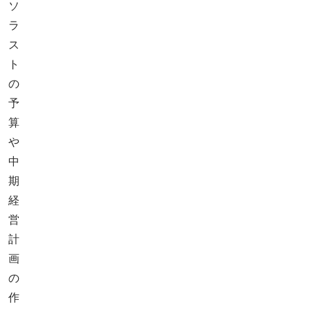
ソ
ラ
ス
ト
の
予
算
や
中
期
経
営
計
画
の
作