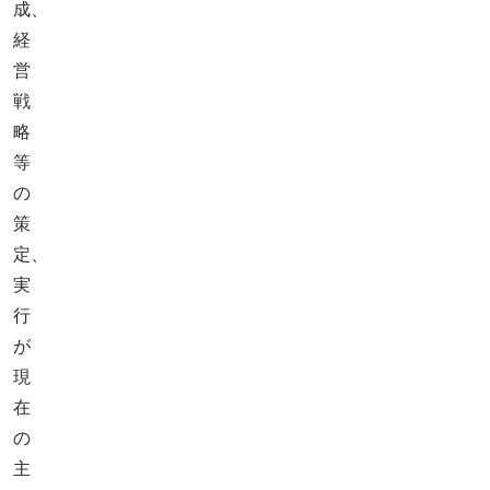
成、
経
営
戦
略
等
の
策
定、
実
行
が
現
在
の
主