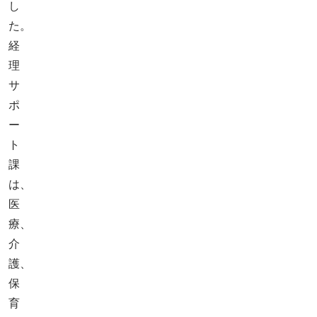
し
た。
経
理
サ
ポ
ー
ト
課
は、
医
療、
介
護、
保
育