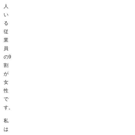
人
い
る
従
業
員
の9
割
が
女
性
で
す。
私
は