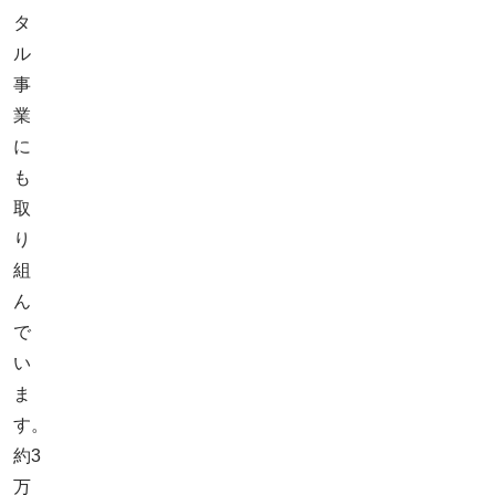
タ
ル
事
業
に
も
取
り
組
ん
で
い
ま
す。
約3
万