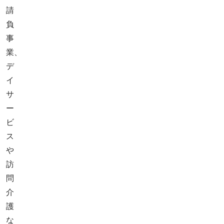
請
負
事
業、
デ
イ
サ
ー
ビ
ス
や
訪
問
介
護
な