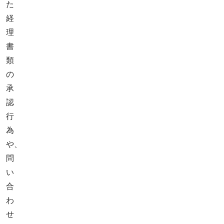
た
経
理
書
類
の
承
認
行
為
や、
問
い
合
わ
せ