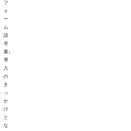
フ
ォ
ー
ム
請
求
書』
導
入
の
き
っ
か
け
と
な