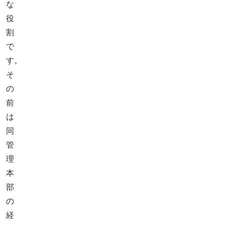
な
役
割
で
す。
そ
の
前
は
同
管
理
本
部
の
経