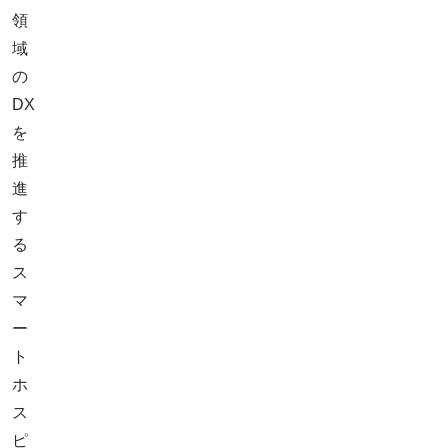
領
域
の
DX
を
推
進
す
る
ス
マ
ー
ト
ホ
ス
ピ