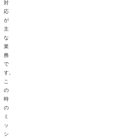
対
応
が
主
な
業
務
で
す。
こ
の
時
の
ミ
ッ
シ