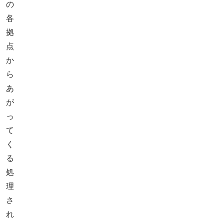
の
各
拠
点
か
ら
あ
が
っ
て
く
る
処
理
さ
れ