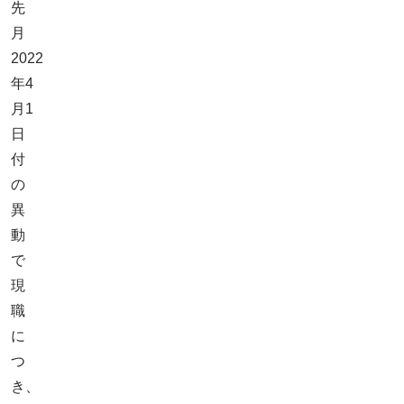
先
月
2022
年4
月1
日
付
の
異
動
で
現
職
に
つ
き、