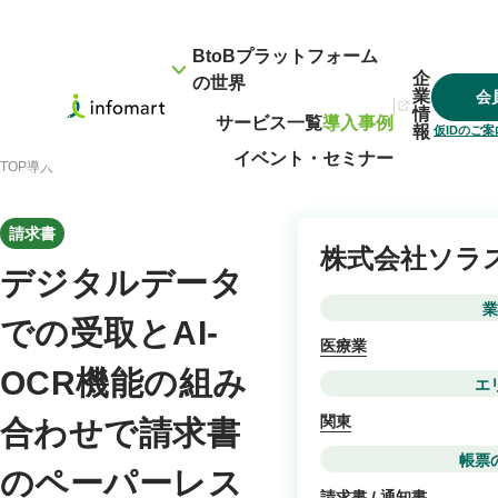
BtoBプラットフォーム
企
の世界
業
会
情
サービス一覧
導入事例
報
仮IDのご
イベント・セミナー
TOP
導入事例
デジタルデータでの受取とAI-OCR機能の組み合わせで請求書のペ
請求書
株式会社ソラ
デジタルデータ
業
での受取とAI-
医療業
OCR機能の組み
エ
関東
合わせで請求書
帳票
のペーパーレス
請求書 / 通知書