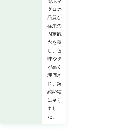
冷凍マ
グロの
品質が
従来の
固定観
念を覆
し、色
味や味
が高く
評価さ
れ、契
約締結
に至り
まし
た。