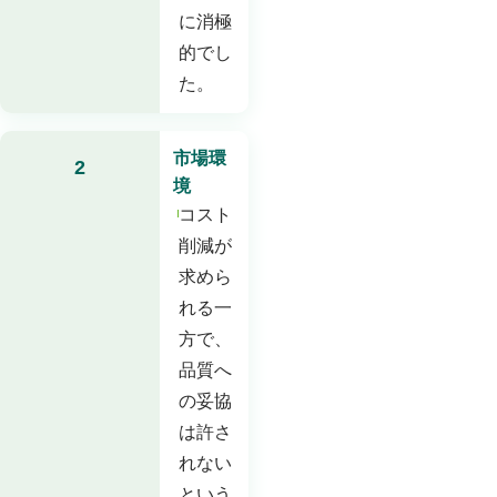
に消極
的でし
た。
市場環
2
境
コスト
削減が
求めら
れる一
方で、
品質へ
の妥協
は許さ
れない
という