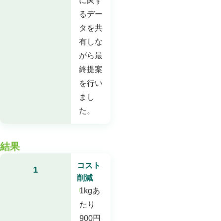
に関す
るデー
タを共
有しな
がら最
終提案
を行い
まし
た。
結果
コスト
1
削減
1kgあ
たり
900円