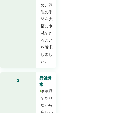
め、調
理の手
間を大
幅に削
減でき
ること
を訴求
しまし
た。
品質訴
3
求
冷凍品
であり
ながら
色味が