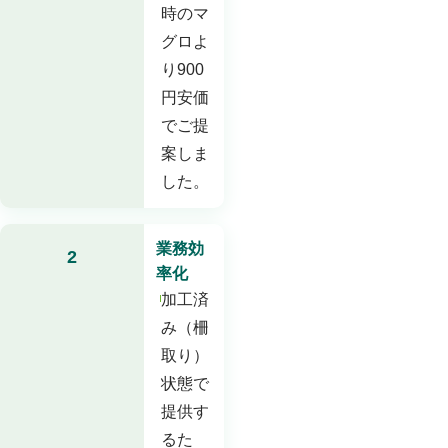
時のマ
グロよ
り900
円安価
でご提
案しま
した。
業務効
2
率化
加工済
み（柵
取り）
状態で
提供す
るた