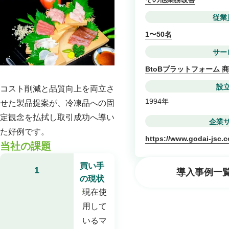
従業
1〜50名
サー
BtoBプラットフォーム 
設
コスト削減と品質向上を両立さ
1994年
せた製品提案が、冷凍品への固
定観念を払拭し取引成功へ導い
企業
た好例です。
https://www.godai-jsc.
当社の課題
買い手
1
導入事例一
の現状
現在使
用して
いるマ