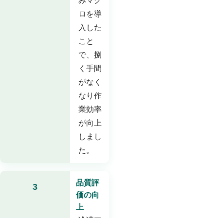
みマグ
ロを導
入した
こと
で、捌
く手間
がなく
なり作
業効率
が向上
しまし
た。
品質評
3
価の向
上