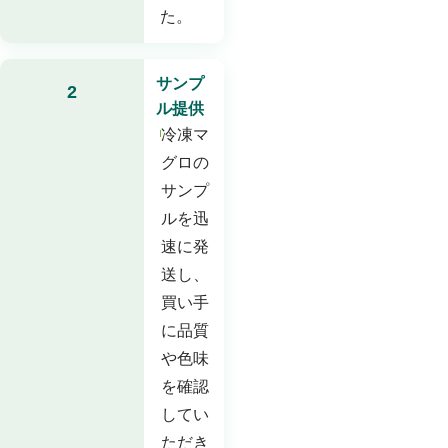
た。
サンプ
2
ル提供
冷凍マ
グロの
サンプ
ルを迅
速に発
送し、
買い手
に品質
や色味
を確認
してい
ただき