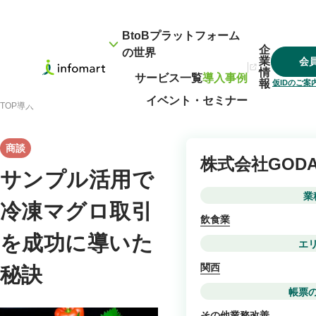
BtoBプラットフォーム
企
の世界
業
会
情
サービス一覧
導入事例
報
仮IDのご
イベント・セミナー
TOP
導入事例
サンプル活用で冷凍マグロ取引を成功に導いた秘訣
商談
株式会社GODA
サンプル活用で
業
冷凍マグロ取引
飲食業
を成功に導いた
エ
関西
秘訣
帳票
その他業務改善