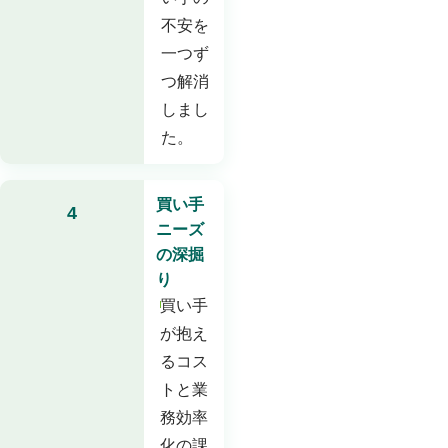
不安を
一つず
つ解消
しまし
た。
買い手
4
ニーズ
の深掘
り
買い手
が抱え
るコス
トと業
務効率
化の課