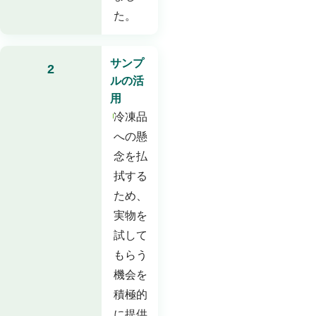
た。
サンプ
2
ルの活
用
冷凍品
への懸
念を払
拭する
ため、
実物を
試して
もらう
機会を
積極的
に提供