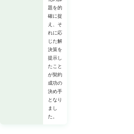
題を的
確に捉
え、そ
れに応
じた解
決策を
提示し
たこと
が契約
成功の
決め手
となり
まし
た。