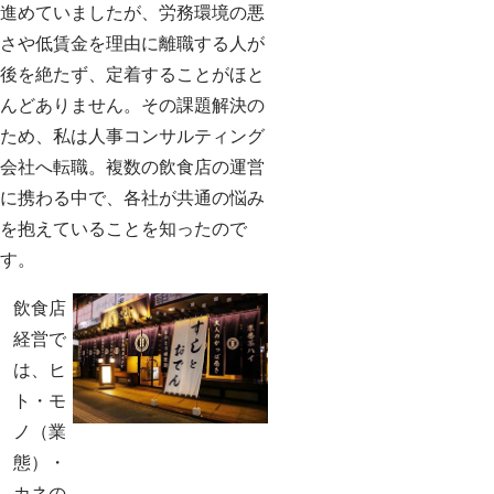
進めていましたが、労務環境の悪
さや低賃金を理由に離職する人が
後を絶たず、定着することがほと
んどありません。その課題解決の
ため、私は人事コンサルティング
会社へ転職。複数の飲食店の運営
に携わる中で、各社が共通の悩み
を抱えていることを知ったので
す。
飲食店
経営で
は、ヒ
ト・モ
ノ（業
態）・
カネの