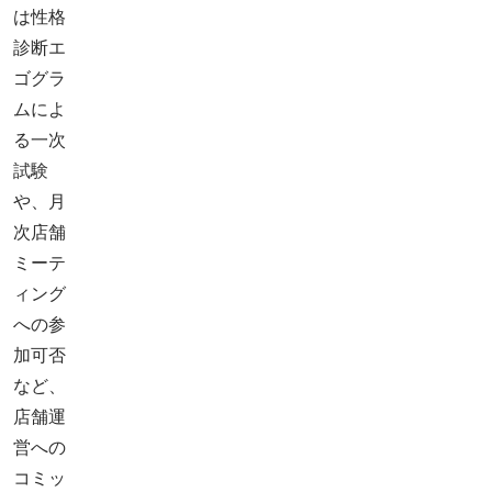
は性格
診断エ
ゴグラ
ムによ
る一次
試験
や、月
次店舗
ミーテ
ィング
への参
加可否
など、
店舗運
営への
コミッ