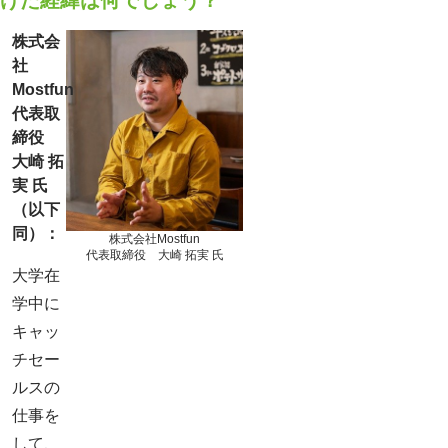
株式会
社
Mostfun
代表取
締役
大崎 拓
実 氏
（以下
同）：
株式会社Mostfun
代表取締役 大崎 拓実 氏
大学在
学中に
キャッ
チセー
ルスの
仕事を
して、