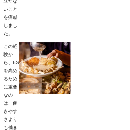
立たな
いこと
を痛感
しまし
た。
この経
験か
ら、ES
を高め
るため
に重要
なの
は、働
きやす
さより
も働き