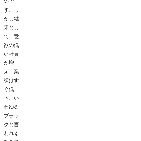
ので
す。し
かし結
果とし
て、意
欲の低
い社員
が増
え、業
績はす
ぐ低
下。い
わゆる
ブラッ
クと言
われる