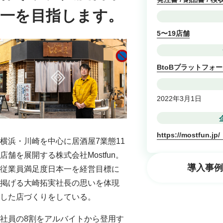
一を目指します。
5〜19店舗
BtoBプラットフォー
2022年3月1日
https://mostfun.jp/
横浜・川崎を中心に居酒屋7業態11
店舗を展開する株式会社Mostfun。
導入事例
従業員満足度日本一を経営目標に
掲げる大崎拓実社長の思いを体現
した店づくりをしている。
社員の8割をアルバイトから登用す