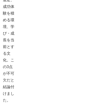
成功体
験を積
める環
境、学
び・成
長を当
前とす
る文
化。こ
の3点
が不可
欠だと
結論付
けまし
た。