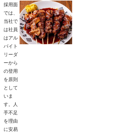
採用面
では、
当社で
は社員
はアル
バイト
リーダ
ーから
の登用
を原則
として
いま
す。人
手不足
を理由
に安易