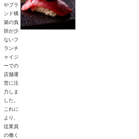
やブラ
ンド構
築の負
担が少
ないフ
ランチ
ャイジ
ーでの
店舗運
営に注
力しま
した。
これに
より、
従業員
の働く