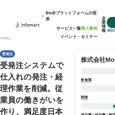
BtoBプラットフォームの世
企
界
業
情
サービス一覧
導入事例
報
仮I
イベント・セミナー
TOP
導入事例
受発注システムで仕入れの発注・経理作業を削減。従業員の働きがい
受発注
株式会社Mos
受発注システムで
仕入れの発注・経
飲食業
理作業を削減。従
関東
業員の働きがいを
作り、満足度日本
発注書 / 納品書 / 検