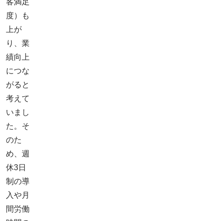
客満足
度）も
上が
り、業
績向上
につな
がると
考えて
いまし
た。そ
のた
め、週
休3日
制の導
入や月
間労働