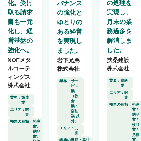
化。受け
の処理を
バナンス
取る請求
実現し、
の強化と
書も一元
月末の業
ゆとりの
化し、経
務過多を
ある経営
営基盤の
解消しま
を実現し
強化へ。
した。
ました。
NOFメタ
扶桑建設
岩下兄弟
ルコーテ
株式会社
株式会社
ィングス
業界：
建設
業界：
サー
株式会社
業
ビス
業
エリア：
関
（飲
業界：
製造
東
食
業
帳票の種類：
発注
業・
エリア：
関
書 /
宿泊
東
納品
業 以
書 /
外）
帳票の種類：
発注
検収
書 /
エリア：
九
書 /
納品
州
見積
書 /
書、
帳票の種類：
発注