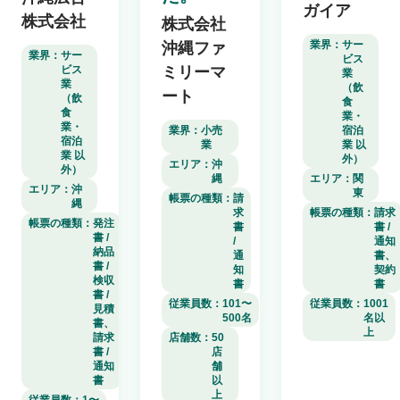
ガイア
株式会社
株式会社
業界：
サー
沖縄ファ
業界：
サー
ビス
ビス
ミリーマ
業
業
（飲
ート
（飲
食
食
業・
業・
業界：
小売
宿泊
宿泊
業
業 以
業 以
外）
エリア：
沖
外）
縄
エリア：
関
エリア：
沖
東
帳票の種類：
請
縄
求
帳票の種類：
請求
帳票の種類：
発注
書
書 /
書 /
/
通知
納品
通
書、
書 /
知
契約
検収
書
書
書 /
従業員数：
101〜
従業員数：
1001
見積
500名
名以
書、
上
請求
店舗数：
50
書 /
店
通知
舗
書
以
上