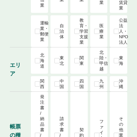
業
賃貸
業
業
教
公益
運輸
自
育・
医
法
業・
治
学習
療
人・
郵便
体
支援
業
NPO
業
業
法人
北
北
東
関
陸・
東
海
北
東
甲信
海
エリ
道
越
ア
関
中
四
九
沖
西
国
国
州
縄
発
注
書 
/ 
納
請
そ
フ
品
求
の
帳票
ァ
書 
書 
契
他
イ
の種
/ 
/ 
約
業