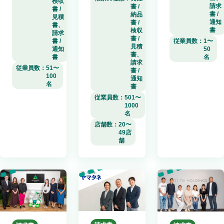
検収
請求
書 /
書 /
書 /
納品
見積
通知
書 /
書、
書
検収
請求
書 /
書 /
従業員数：
1〜
見積
通知
50
書、
書
名
請求
従業員数：
51〜
書 /
100
通知
名
書
従業員数：
501〜
1000
名
店舗数：
20〜
49店
舗