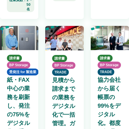
従業員数：
1〜
50
名
請求書
請求書
請求書
BP Storage
BP Storage
BP Storage
受発注 for 製造業
TRADE
TRADE
紙・FAX
協力会社
見積から
中心の業
から届く
請求まで
務を刷新
帳票の
の業務を
し、発注
99%をデ
デジタル
の75%を
ジタル
化で一括
デジタル
化。都度
管理。ガ