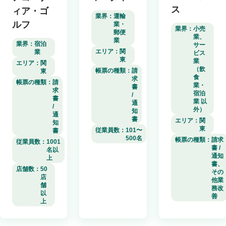
ス
ィア・ゴ
業界：
運輸
ルフ
業・
業界：
小売
郵便
業、
業
業界：
宿泊
サー
エリア：
関
業
ビス
東
業
エリア：
関
（飲
帳票の種類：
請
東
食
求
帳票の種類：
請
業・
書
求
宿泊
/
書
業 以
通
/
外）
知
通
書
エリア：
関
知
東
従業員数：
101〜
書
500名
帳票の種類：
請求
従業員数：
1001
書 /
名以
通知
上
書、
店舗数：
50
その
店
他業
舗
務改
以
善
上