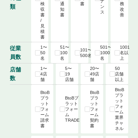
ナ
検
通
書
務
類
ン
収
知
改
ス
書 
書
善
/ 
見
積
書
1〜
51〜
501〜
1001
従業
101〜
50
100
1000
名以
500名
員数
名
名
名
上
1〜
5〜
20〜
50
店舗
4店
19
49店
店舗
数
舗
店舗
舗
以上
BtoB
BtoB
BtoB
プラ
プラ
BtoBプ
プラ
ット
ット
ラット
ット
フォ
フォ
フォー
フォ
ーム

ーム

ム

ーム

業界
請求
TRADE
契約
チャ
書
書
ネル