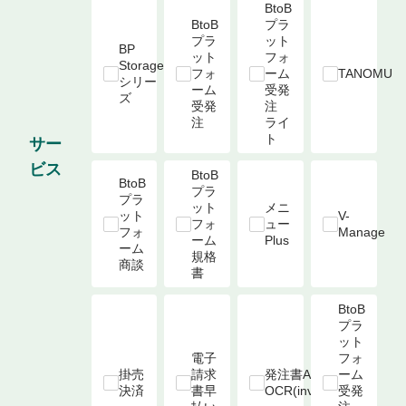
BtoB
BtoB
プラ
プラ
ット
BP 
ット
フォ
Storage 
フォ
ーム

TANOMU
シリー
ーム

受発
ズ
受発
注 
注
ライ
ト
サー
ビス
BtoB
BtoB
プラ
プラ
ット
メニ
ット
V-
フォ
ュー
フォ
Manage
ーム

Plus
ーム

規格
商談
書
BtoB
プラ
ット
電子
フォ
掛売
請求
発注書AI-
ーム

決済
書早
OCR(invox)
受発