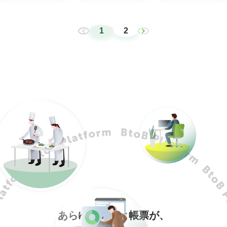
1
2
あらゆる企業と帳票が、