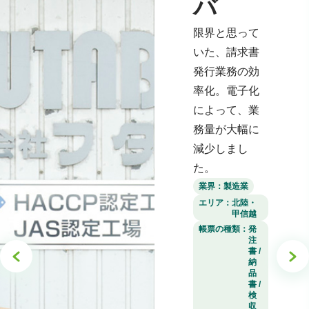
バ
限界と思って
いた、請求書
発行業務の効
率化。電子化
によって、業
務量が大幅に
減少しまし
た。
業界：
製造業
エリア：
北陸・
甲信越
帳票の種類：
発
注
書 /
納
品
書 /
検
収