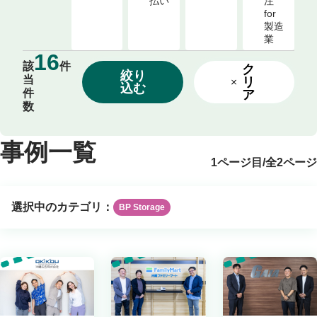
払い
注 
for 
製造
業
16
該
件
ク
絞り
当
リ
込む
件
ア
数
事例一覧
1ページ目
/
全2ページ
選択中のカテゴリ：
BP Storage