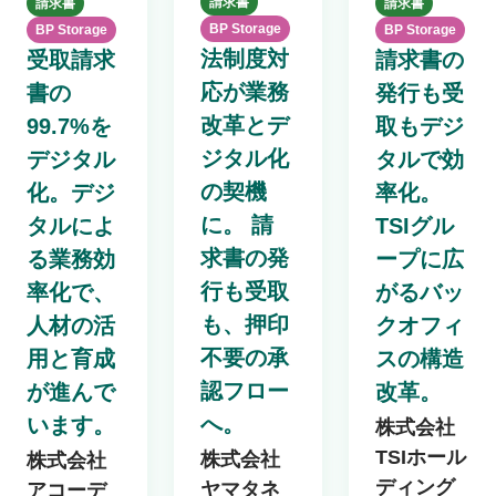
請求書
請求書
請求書
BP Storage
BP Storage
BP Storage
法制度対
受取請求
請求書の
応が業務
書の
発行も受
改革とデ
99.7%を
取もデジ
ジタル化
デジタル
タルで効
の契機
化。デジ
率化。
に。 請
タルによ
TSIグル
求書の発
る業務効
ープに広
行も受取
率化で、
がるバッ
も、押印
人材の活
クオフィ
不要の承
用と育成
スの構造
認フロー
が進んで
改革。
へ。
います。
株式会社
TSIホール
株式会社
株式会社
ディング
ヤマタネ
アコーデ