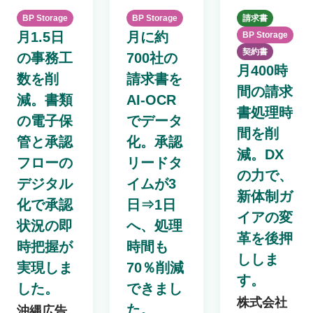
BP Storage
BP Storage
請求書
月1.5日
月に約
BP Storage
契約書
の事務工
700社の
月400時
数を削
請求書を
間の請求
減。書類
AI-OCR
書処理時
の電子保
でデータ
間を削
管と承認
化。承認
減。DX
フローの
リードタ
の力で、
デジタル
イムが3
新体制ガ
化で承認
日⇒1日
イアの変
状況の即
へ、処理
革を後押
時把握が
時間も
ししま
実現しま
70％削減
す。
した。
できまし
株式会社
た。
沖縄広告