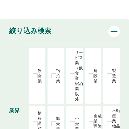
絞り込み検索
サー
ビス
業
（飲
飲
宿
建
製
食
食
泊
設
造
業・
業
業
業
業
宿泊
業 
以
外）
業界
不動
情
金融
産
報
卸
小
業・
業・
通
売
売
保険
物品
信
業
業