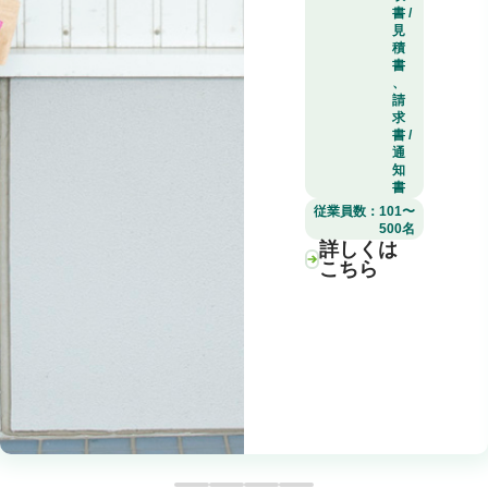
書 /
見
積
書
、
請
求
書 /
通
知
書
従業員数：
101〜
500名
詳しくは
こちら