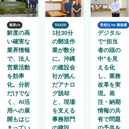
業界ch
TRADE
受発注 for 製造業
鮮度の高
1社30分
デジタル
い確実な
の郵送作
で“担当
業界情報
業が数分
者の頭の
で、法人
に。沖縄
中”を見
営業活動
の建設会
える化
を効率
社が挑ん
し、業務
化。分析
だアナロ
改革を実
だけでな
グ脱却
現。発
く、AI活
と、現場
注・納期
用への展
を支える
情報の共
開もはじ
事務部門
有で問題
まってい
の建設
の予兆を