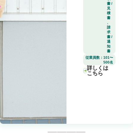
書 /
見
積
書
、
請
求
書 /
通
知
書
従業員数：
101〜
500名
詳しくは
こちら