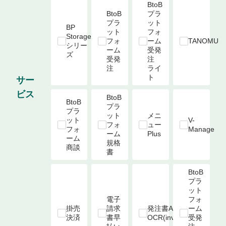
BtoB
BtoB
プラ
プラ
ット
BP 
ット
フォ
Storage 
フォ
ーム

TANOMU
シリー
ーム

受発
ズ
受発
注 
注
ライ
ト
サー
ビス
BtoB
BtoB
プラ
プラ
ット
メニ
ット
V-
フォ
ュー
フォ
Manage
ーム

Plus
ーム

規格
商談
書
BtoB
プラ
ット
電子
フォ
掛売
請求
発注書AI-
ーム

決済
書早
OCR(invox)
受発