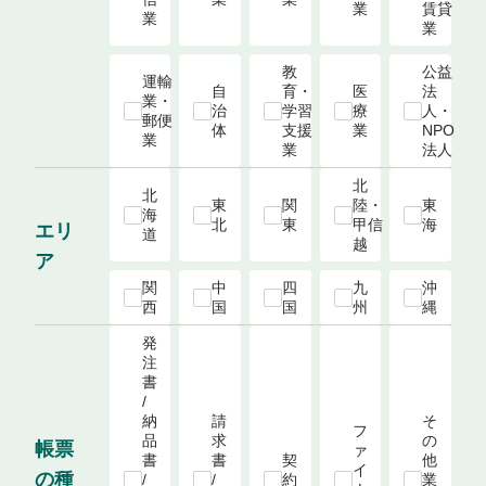
業
賃貸
業
業
教
公益
運輸
自
育・
医
法
業・
治
学習
療
人・
郵便
体
支援
業
NPO
業
業
法人
北
北
東
関
陸・
東
海
北
東
甲信
海
エリ
道
越
ア
関
中
四
九
沖
西
国
国
州
縄
発
注
書 
/ 
納
請
そ
フ
品
求
の
帳票
ァ
書 
書 
契
他
イ
の種
/ 
/ 
約
業