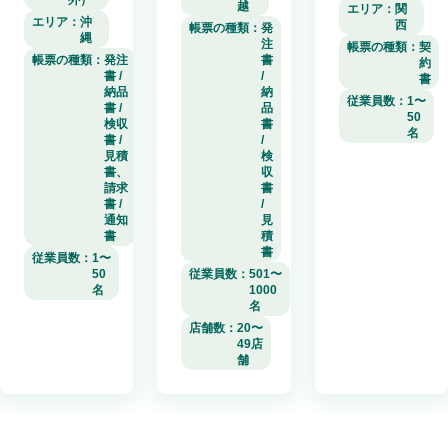
外）
越
エリア：
関
エリア：
沖
西
帳票の種類：
発
縄
注
帳票の種類：
契
書
帳票の種類：
発注
約
/
書 /
書
納
納品
従業員数：
1〜
品
書 /
50
書
検収
名
/
書 /
検
見積
収
書、
書
請求
/
書 /
見
通知
積
書
書
従業員数：
1〜
従業員数：
501〜
50
1000
名
名
店舗数：
20〜
49店
舗