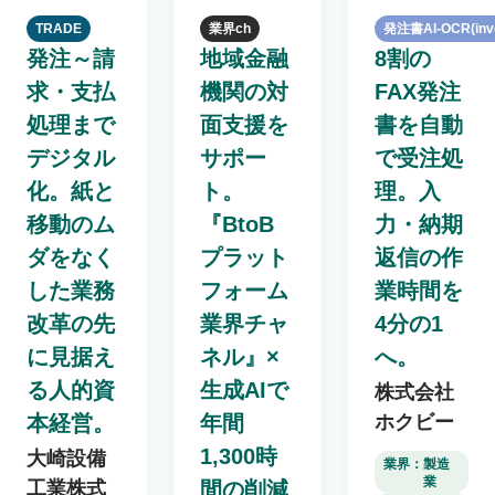
TRADE
業界ch
発注書AI-OCR(inv
発注～請
地域金融
8割の
求・支払
機関の対
FAX発注
処理まで
面支援を
書を自動
デジタル
サポー
で受注処
化。紙と
ト。
理。入
移動のム
『BtoB
力・納期
ダをなく
プラット
返信の作
した業務
フォーム
業時間を
改革の先
業界チャ
4分の1
に見据え
ネル』×
へ。
る人的資
生成AIで
株式会社
本経営。
年間
ホクビー
1,300時
大崎設備
業界：
製造
業
工業株式
間の削減