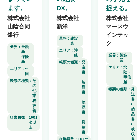
ます。
DX。
捉える。
株式会社
株式会社
株式会社
山陰合同
新洋
マースウ
銀行
インテッ
業界：
建設
ク
業
業界：
金融
エリア：
沖
業・
縄
業界：
製造
保険
業
業
帳票の種類：
発
注
エリア：
北
エリア：
中
書
陸・
国
/
甲信
帳票の種類：
そ
納
越
の
品
帳票の種類：
発
他
書
注
業
/
書
務
検
/
改
収
納
善
書
品
/
従業員数：
1001
書
見
名以
/
積
上
検
書
収
従業員数：
101〜
書