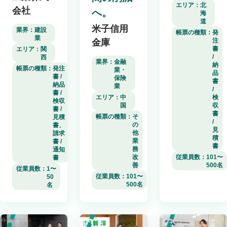
エリア：
北
会社
へ。
海
道
米子信用
業界：
建設
帳票の種類：
発
業
注
金庫
書
エリア：
関
/
西
業界：
金融
納
帳票の種類：
発注
業・
品
書 /
保険
書
納品
業
/
書 /
エリア：
中
検
検収
国
収
書 /
書
帳票の種類：
そ
見積
/
の
書、
見
他
請求
積
業
書 /
書
務
通知
改
従業員数：
101〜
書
善
500名
従業員数：
1〜
従業員数：
101〜
50
500名
名