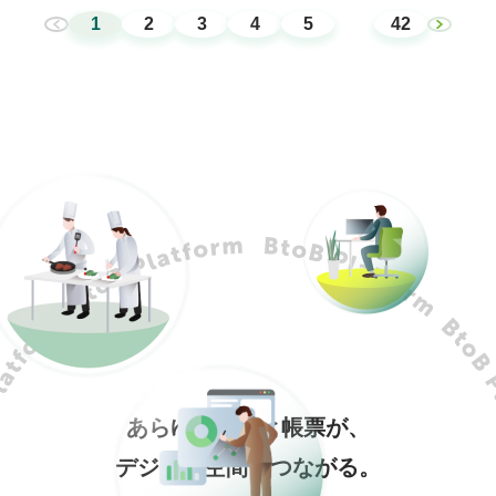
1
2
3
4
5
42
あらゆる企業と帳票が、
デジタル空間でつながる。