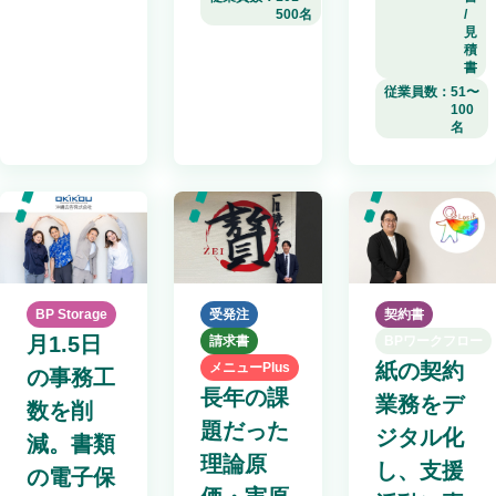
500名
/
見
積
書
従業員数：
51〜
100
名
受発注
BP Storage
契約書
月1.5日
請求書
BPワークフロー
紙の契約
メニューPlus
の事務工
長年の課
業務をデ
数を削
題だった
ジタル化
減。書類
理論原
し、支援
の電子保