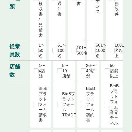
ナ
検
通
書
務
類
ン
収
知
改
ス
書 
書
善
/ 
見
積
書
1〜
51〜
501〜
1001
従業
101〜
50
100
1000
名以
500名
員数
名
名
名
上
1〜
5〜
20〜
50
店舗
4店
19
49店
店舗
数
舗
店舗
舗
以上
BtoB
BtoB
BtoB
プラ
プラ
BtoBプ
プラ
ット
ット
ラット
ット
フォ
フォ
フォー
フォ
ーム

ーム

ム

ーム

業界
請求
TRADE
契約
チャ
書
書
ネル