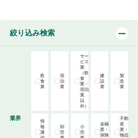
絞り込み検索
サー
ビス
業
（飲
飲
宿
建
製
食
食
泊
設
造
業・
業
業
業
業
宿泊
業 
以
外）
業界
不動
情
金融
産
報
卸
小
業・
業・
通
売
売
保険
物品
信
業
業