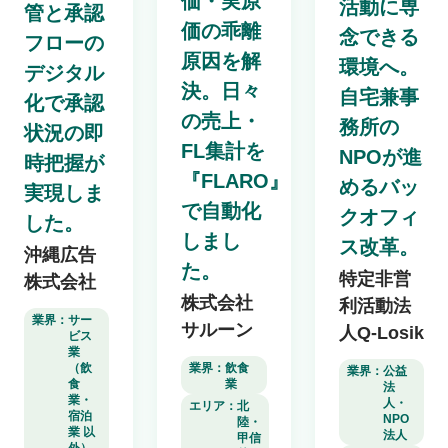
価・実原
活動に専
管と承認
価の乖離
念できる
フローの
原因を解
環境へ。
デジタル
決。日々
自宅兼事
化で承認
の売上・
務所の
状況の即
FL集計を
NPOが進
時把握が
『FLARO』
めるバッ
実現しま
で自動化
クオフィ
した。
しまし
ス改革。
沖縄広告
た。
特定非営
株式会社
株式会社
利活動法
業界：
サー
サルーン
人Q-Losik
ビス
業
業界：
飲食
（飲
業界：
公益
業
食
法
業・
人・
エリア：
北
宿泊
NPO
陸・
業 以
法人
甲信