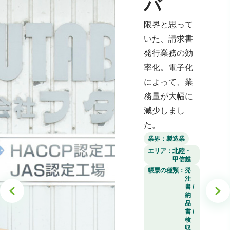
バ
限界と思って
いた、請求書
発行業務の効
率化。電子化
によって、業
務量が大幅に
減少しまし
た。
業界：
製造業
エリア：
北陸・
甲信越
帳票の種類：
発
注
書 /
納
品
書 /
検
収