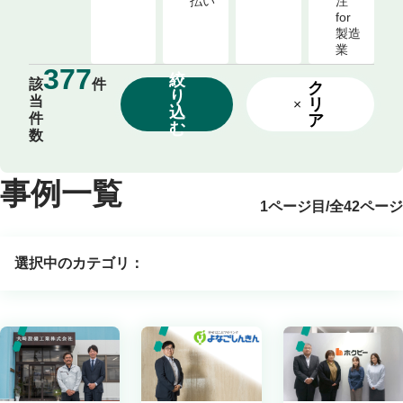
払い
注 
for 
製造
業
377
絞
該
件
ク
り
当
リ
込
件
ア
む
数
事例一覧
1ページ目
/
全42ページ
選択中のカテゴリ：