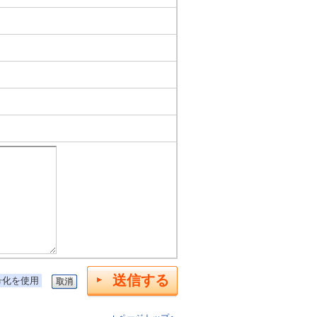
送信する
号化を使用
取消