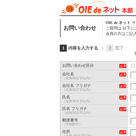
OIE de ネット
サ
お問い合わせ
ご質問は 以下
会員の方はご記
1
内容を入力する
2
完了
お問い合わせ区分
会社名
（全角30文字以内）
会社名 フリガナ
（全角50文字以内）
氏名
（全角30文字以内）
氏名 フリガナ
（全角50文字以内）
郵便番号
（半角数字）
住所
（全角100文字以内）