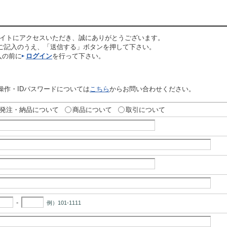
イトにアクセスいただき、誠にありがとうございます。
にご記入のうえ、「送信する」ボタンを押して下さい。
入の前に
ログイン
を行って下さい。
操作・IDパスワードについては
こちら
からお問い合わせください。
発注・納品について
商品について
取引について
-
例）101-1111