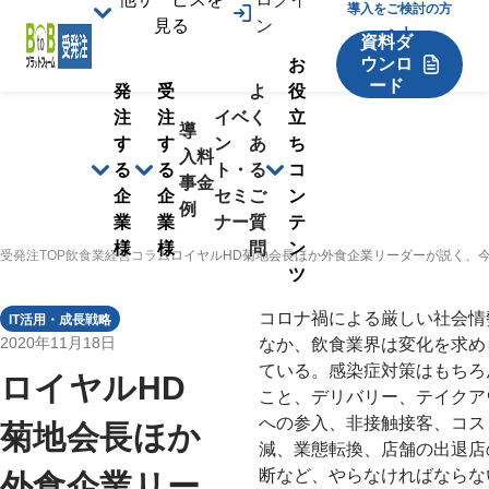
導入をご検討の方
見る
ン
へ！
資料ダ
ウンロ
お
ード
発
受
よ
役
注
注
イベ
く
立
導
す
す
ン
あ
ち
入
料
る
る
ト・
る
コ
事
金
企
企
セミ
ご
ン
例
業
業
ナー
質
テ
様
様
問
ン
受発注TOP
飲食業経営コラム
ロイヤルHD菊地会長ほか外食企業リーダーが説く、今こ
ツ
コロナ禍による厳しい社会情
IT活用・成長戦略
2020年11月18日
なか、飲食業界は変化を求め
ている。感染症対策はもちろ
ロイヤルHD
こと、デリバリー、テイクア
への参入、非接触接客、コス
菊地会長ほか
減、業態転換、店舗の出退店
断など、やらなければならな
外食企業リー