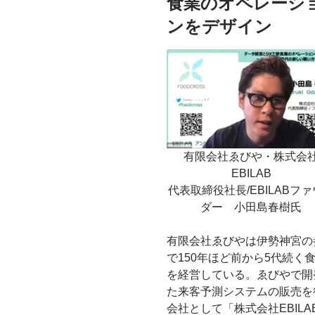
食業のオペレーシ
ンをデザイン
有限会社ゑびや・株式会
EBILAB
代表取締役社長/EBILABフ
ダー 小田島春樹氏
有限会社ゑびやは伊勢神宮の
で150年ほど前から5代続く
を経営している。ゑびやで開
た来客予測システムの販売を
会社として「株式会社EBILA