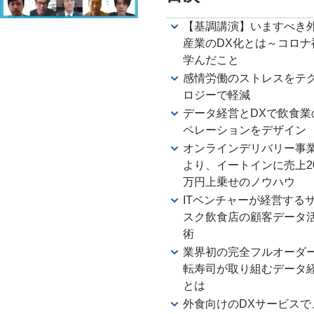
【基調講演】いますべき
産業のDX化とは～コロナ
学んだこと
感情労働のストレスをテ
ロジーで軽減
データ経営とDXで飲食業
ペレーションをデザイン
オンラインデリバリー事
より、イートインに売上2
万円上乗せのノウハウ
ITベンチャーが経営する
スク飲食店の顧客データ
術
業界初の完全フルオーダ
転寿司が取り組むデータ
とは
外食向けのDXサービスで