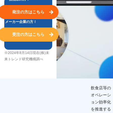
発注
の方はこちら
卸・メーカー企業の方！
受注
の方はこちら
※2024年8月14日現在(株)未
来トレンド研究機構調べ
飲食店等の
オペレーシ
ョン効率化
を推進する