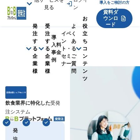
導入をご検討の方
見る
ン
へ！
資料ダ
ウンロ
お
ード
発
受
よ
役
注
注
イベ
く
立
導
す
す
ン
あ
ち
入
料
る
る
ト・
る
コ
事
金
企
企
セミ
ご
ン
例
業
業
ナー
質
テ
様
様
問
ン
ツ
流通金額シェアNo.1 ※
飲食業界に特化した
受発
注システム
発
注