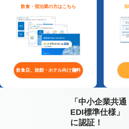
飲食・宿泊業
の方はこちら
卸
飲食店、旅館・ホテル向け資料
「中小企業共通
EDI標準仕様」
に認証！