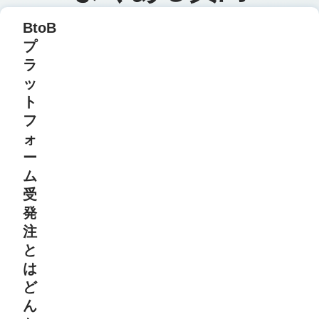
BtoB
プ
ラ
ッ
ト
フ
ォ
ー
ム
受
発
注
と
は
ど
ん