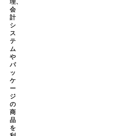
理、
会
計
シ
ス
テ
ム
や
パ
ッ
ケ
ー
ジ
の
商
品
を
利