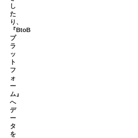
し
た
り、
『BtoB
プ
ラ
ッ
ト
フ
ォ
ー
ム』
へ
デ
ー
タ
を