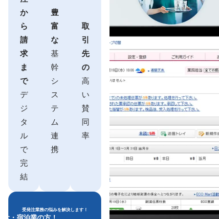
か
豊
ら
富
取
請
な
引
求
基
先
ま
幹
の
で
シ
高
デ
ス
い
ジ
テ
賛
タ
ム
同
ル
連
率
で
携
完
結
受発注業務の悩みを解決します！
飲食・宿泊業の方！