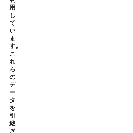
用
し
て
い
ま
す。
こ
れ
ら
の
デ
ー
タ
を
引
継
ぎ