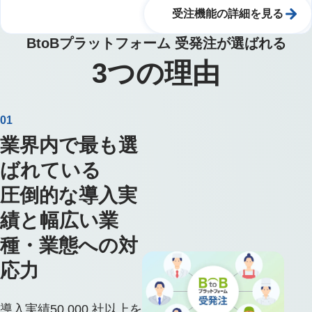
受注機能の詳細を見る
BtoBプラットフォーム 受発注が選ばれる
3
つの理由
01
業界内で最も選
ばれている
圧倒的な導入実
績と幅広い業
種・業態への対
応力
導入実績50,000 社以上を