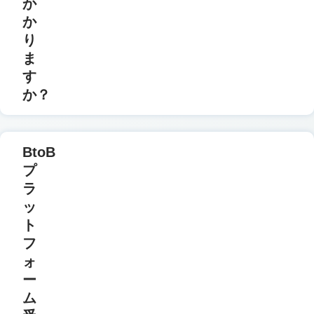
か
か
り
ま
す
か？
BtoB
プ
ラ
ッ
ト
フ
ォ
ー
ム