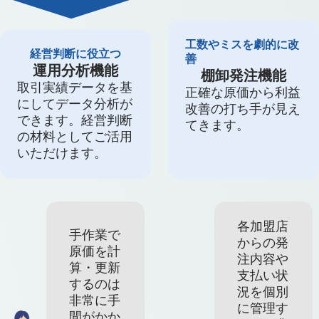
工数やミスを劇的に改
経営判断に役立つ
善
運用分析機能
棚卸発注機能
取引実績データを基
正確な原価から利益
にしてデータ分析が
改善の打ち手が見え
できます。経営判断
てきます。
の材料としてご活用
いただけます。
各加盟店
手作業で
からの発
原価を計
注内容や
算・更新
支払い状
するのは
況を個別
非常に手
に管理す
間がかか