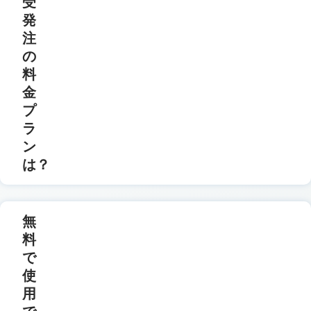
受
発
注
の
料
金
プ
ラ
ン
は？
無
料
で
使
用