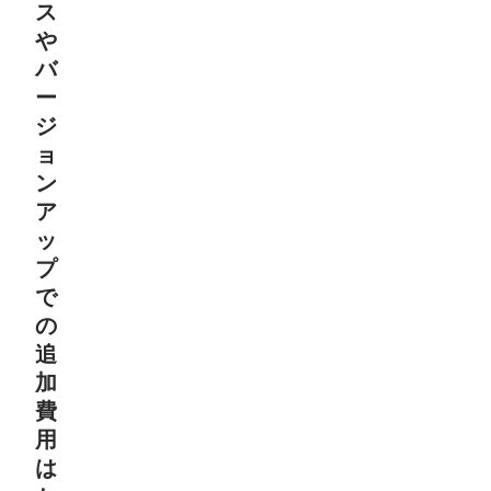
ス
や
バ
ー
ジ
ョ
ン
ア
ッ
プ
で
の
追
加
費
用
は