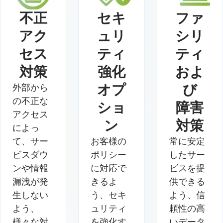
不正
セキ
ファ
アク
ュリ
シリ
セス
ティ
ティ
対策
強化
およ
オプ
び
外部から
の不正な
ショ
障害
アクセス
ン
対策
によっ
て、サー
お客様の
常に安定
ビスダウ
ポリシー
したサー
ンや情報
に対応で
ビスを提
漏洩が発
きるよ
供できる
生しない
う、セキ
よう、信
よう、
ュリティ
頼性の高
様々な対
を強化す
いデータ