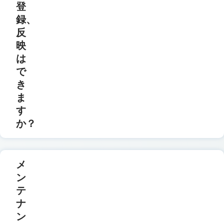
登
録、
反
映
は
で
き
ま
す
か？
メ
ン
テ
ナ
ン