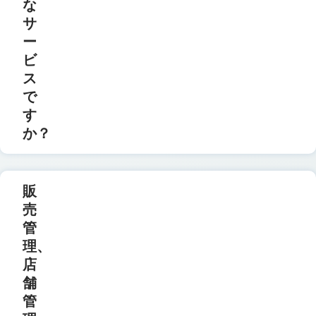
な
サ
ー
ビ
ス
で
す
か？
販
売
管
理、
店
舗
管