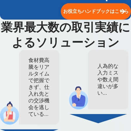
お役立ちハンドブックはこちら
業界最大数の取引実績に
よるソリューション
食材費高
人為的な
騰をリア
入力ミス
ルタイム
や数え間
で把握で
違いが多
きず、仕
い...
入れ先と
の交渉機
会を逃し
ている...