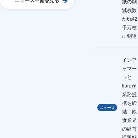
ニュース一覧を見る
紙の削
減枚数
が6億2
千万枚
に到達
インフ
ォマー
トと
flaroが
業務提
携を締
ニュース
結 飲
食業界
の経営
課題解