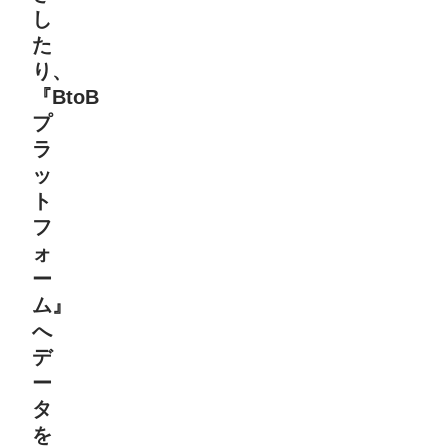
し
た
り、
『BtoB
プ
ラ
ッ
ト
フ
ォ
ー
ム』
へ
デ
ー
タ
を