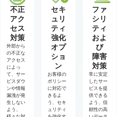
不正
セキ
ファ
アク
ュリ
シリ
セス
ティ
ティ
対策
強化
およ
オプ
び
外部から
の不正な
ショ
障害
アクセス
ン
対策
によっ
て、サー
お客様の
常に安定
ビスダウ
ポリシー
したサー
ンや情報
に対応で
ビスを提
漏洩が発
きるよ
供できる
生しない
う、セキ
よう、信
よう、
ュリティ
頼性の高
様々な対
を強化す
いデータ