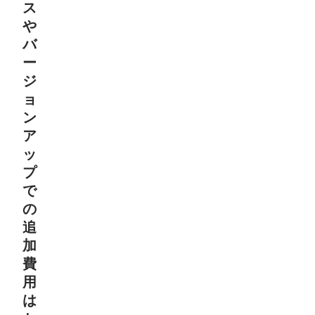
ス
や
バ
ー
ジ
ョ
ン
ア
ッ
プ
で
の
追
加
費
用
は