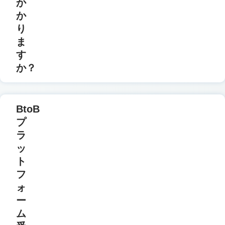
か
か
り
ま
す
か？
BtoB
プ
ラ
ッ
ト
フ
ォ
ー
ム