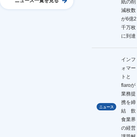
ニュース一覧を見る
紙の削
減枚数
が6億2
千万枚
に到達
インフ
ォマー
トと
flaroが
業務提
携を締
ニュース
結 飲
食業界
の経営
課題解