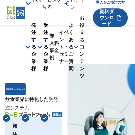
導入をご検討の方
見る
ン
へ！
資料ダ
ウンロ
お
ード
発
受
よ
役
注
注
イベ
く
立
導
す
す
ン
あ
ち
入
料
る
る
ト・
る
コ
事
金
企
企
セミ
ご
ン
例
業
業
ナー
質
テ
様
様
問
ン
ツ
流通金額シェアNo.1 ※
飲食業界に特化した
受発
注システム
発
注