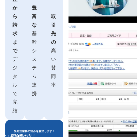
か
豊
ら
富
取
請
な
引
求
基
先
ま
幹
の
で
シ
高
デ
ス
い
ジ
テ
賛
タ
ム
同
ル
連
率
で
携
完
結
受発注業務の悩みを解決します！
飲食・宿泊業の方！