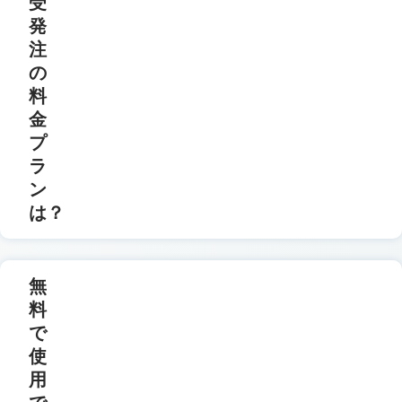
受
発
注
の
料
金
プ
ラ
ン
は？
無
料
で
使
用