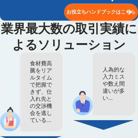
お役立ちハンドブックはこちら
業界最大数の取引実績に
よるソリューション
食材費高
人為的な
騰をリア
入力ミス
ルタイム
や数え間
で把握で
違いが多
きず、仕
い...
入れ先と
の交渉機
会を逃し
ている...