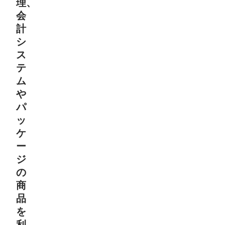
理、
会
計
シ
ス
テ
ム
や
パ
ッ
ケ
ー
ジ
の
商
品
を
利