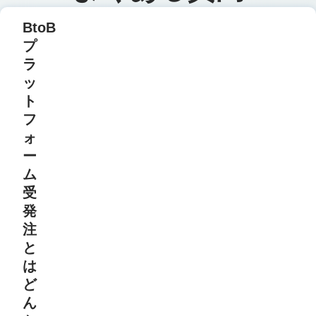
BtoB
プ
ラ
ッ
ト
フ
ォ
ー
ム
受
発
注
と
は
ど
ん