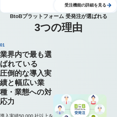
受注機能の詳細を見る
BtoBプラットフォーム 受発注が選ばれる
3
つの理由
01
業界内で最も選
ばれている
圧倒的な導入実
績と幅広い業
種・業態への対
応力
導入実績50,000 社以上を