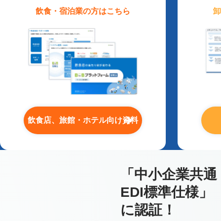
飲食・宿泊業
の方はこちら
卸
飲食店、旅館・ホテル向け資料
「中小企業共通
EDI標準仕様」
に認証！