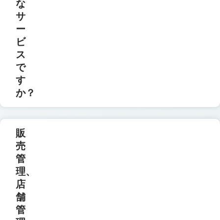
な
サ
ー
ビ
ス
で
す
か？
販
売
管
理、
店
舗
管