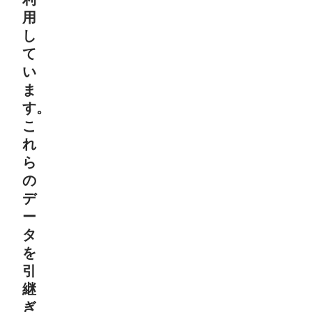
用
し
て
い
ま
す。
こ
れ
ら
の
デ
ー
タ
を
引
継
ぎ