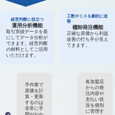
工数やミスを劇的に改
経営判断に役立つ
善
運用分析機能
棚卸発注機能
取引実績データを基
正確な原価から利益
にしてデータ分析が
改善の打ち手が見え
できます。経営判断
てきます。
の材料としてご活用
いただけます。
各加盟店
手作業で
からの発
原価を計
注内容や
算・更新
支払い状
するのは
況を個別
非常に手
に管理す
間がかか