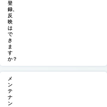
登
録、
反
映
は
で
き
ま
す
か？
メ
ン
テ
ナ
ン