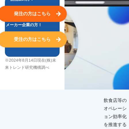
発注
の方はこちら
卸・メーカー企業の方！
受注
の方はこちら
※2024年8月14日現在(株)未
来トレンド研究機構調べ
飲食店等の
オペレーシ
ョン効率化
を推進する