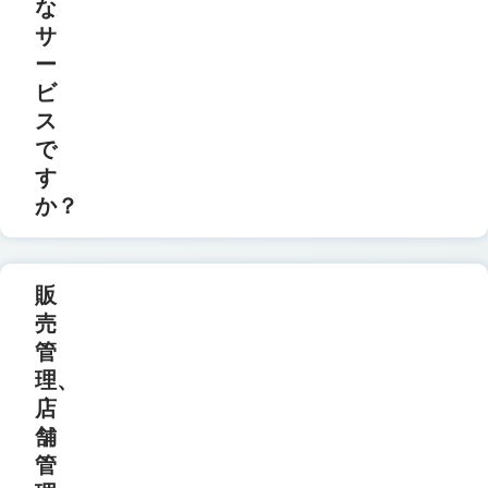
な
サ
ー
ビ
ス
で
す
か？
販
売
管
理、
店
舗
管