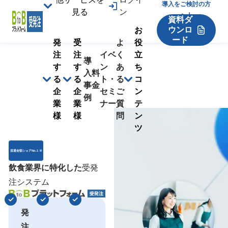
導入をご検討の方
見る
ン
へ！
資料ダ
ウンロ
お
ード
発
受
よ
役
注
注
イベ
く
立
導
す
す
ン
あ
ち
入
料
る
る
ト・
る
コ
事
金
企
企
セミ
ご
ン
例
業
業
ナー
質
テ
様
様
問
ン
ツ
流通金額シェアNo.1 ※
飲食業界に特化した
受発
注システム
発
注