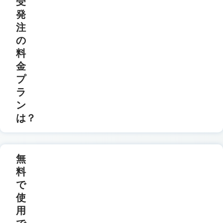
受
発
注
の
料
金
プ
ラ
ン
は？
無
料
で
使
用