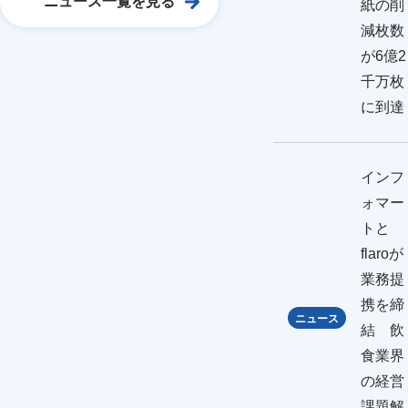
ニュース一覧を見る
紙の削
減枚数
が6億2
千万枚
に到達
インフ
ォマー
トと
flaroが
業務提
携を締
ニュース
結 飲
食業界
の経営
課題解