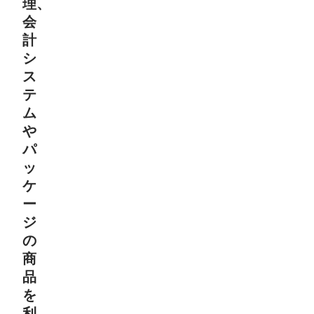
理、
会
計
シ
ス
テ
ム
や
パ
ッ
ケ
ー
ジ
の
商
品
を
利