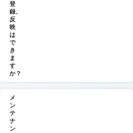
登
録、
反
映
は
で
き
ま
す
か？
メ
ン
テ
ナ
ン