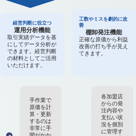
工数やミスを劇的に改
経営判断に役立つ
善
運用分析機能
棚卸発注機能
取引実績データを基
正確な原価から利益
にしてデータ分析が
改善の打ち手が見え
できます。経営判断
てきます。
の材料としてご活用
いただけます。
各加盟店
手作業で
からの発
原価を計
注内容や
算・更新
支払い状
するのは
況を個別
非常に手
に管理す
間がかか