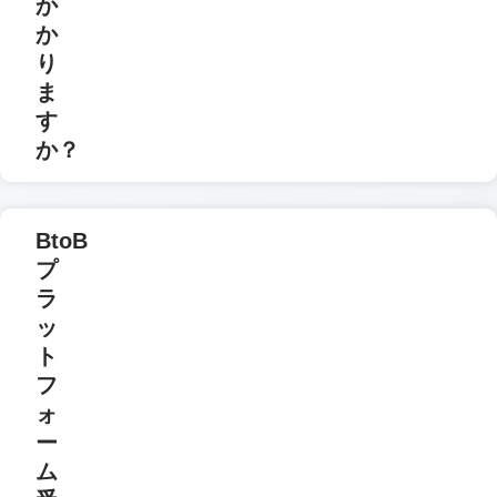
か
か
り
ま
す
か？
BtoB
プ
ラ
ッ
ト
フ
ォ
ー
ム