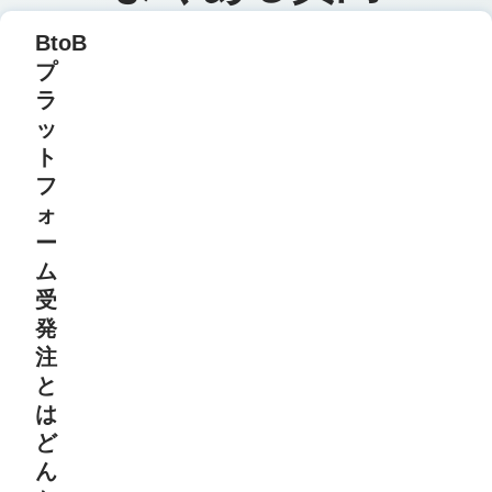
BtoB
プ
ラ
ッ
ト
フ
ォ
ー
ム
受
発
注
と
は
ど
ん