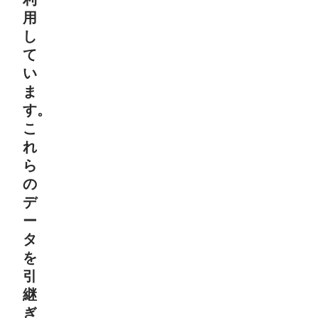
用
し
て
い
ま
す。
こ
れ
ら
の
デ
ー
タ
を
引
継
ぎ