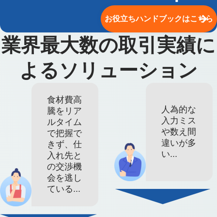
お役立ちハンドブックはこちら
業界最大数の取引実績に
よるソリューション
食材費高
人為的な
騰をリア
入力ミス
ルタイム
や数え間
で把握で
違いが多
きず、仕
い...
入れ先と
の交渉機
会を逃し
ている...