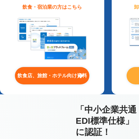
飲食・宿泊業
の方はこちら
卸
飲食店、旅館・ホテル向け資料
「中小企業共通
EDI標準仕様」
に認証！