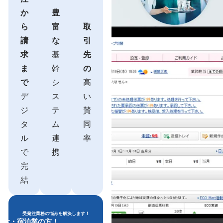
か
豊
ら
富
取
請
な
引
求
基
先
ま
幹
の
で
シ
高
デ
ス
い
ジ
テ
賛
タ
ム
同
ル
連
率
で
携
完
結
受発注業務の悩みを解決します！
飲食・宿泊業の方！