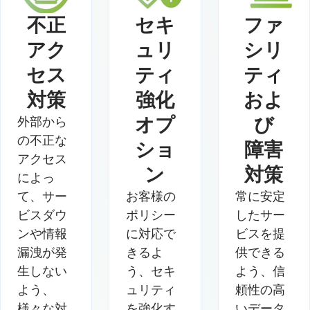
不正
セキ
ファ
アク
ュリ
シリ
セス
ティ
ティ
対策
強化
およ
オプ
び
外部から
の不正な
ショ
障害
アクセス
ン
対策
によっ
て、サー
お客様の
常に安定
ビスダウ
ポリシー
したサー
ンや情報
に対応で
ビスを提
漏洩が発
きるよ
供できる
生しない
う、セキ
よう、信
よう、
ュリティ
頼性の高
様々な対
を強化す
いデータ