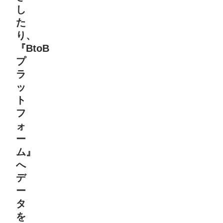
し
た
り、
『BtoB
プ
ラ
ッ
ト
フ
ォ
ー
ム』
へ
デ
ー
タ
を