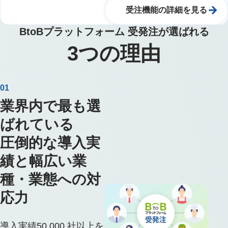
受注機能の詳細を見る
BtoBプラットフォーム 受発注が選ばれる
3
つの理由
01
業界内で最も選
ばれている
圧倒的な導入実
績と幅広い業
種・業態への対
応力
導入実績50,000 社以上を