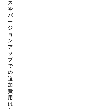
ス
や
バ
ー
ジ
ョ
ン
ア
ッ
プ
で
の
追
加
費
用
は