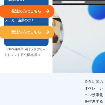
発注
の方はこちら
卸・メーカー企業の方！
受注
の方はこちら
※2024年8月14日現在(株)未
来トレンド研究機構調べ
飲食店等の
オペレーシ
ョン効率化
を推進する