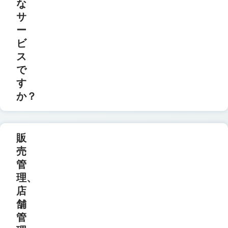
な
サ
ー
ビ
ス
で
す
か？
販
売
管
理、
店
舗
管