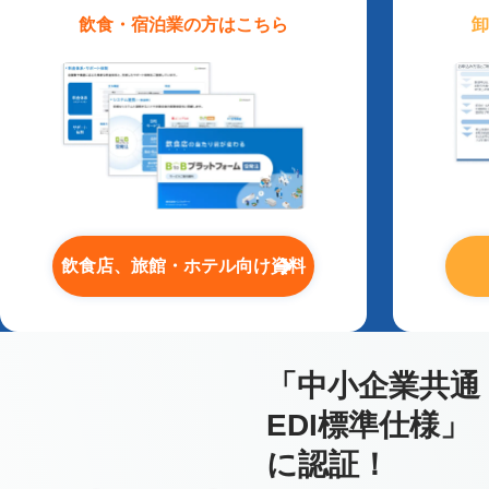
飲食・宿泊業
の方はこちら
卸
飲食店、旅館・ホテル向け資料
「中小企業共通
EDI標準仕様」
に認証！