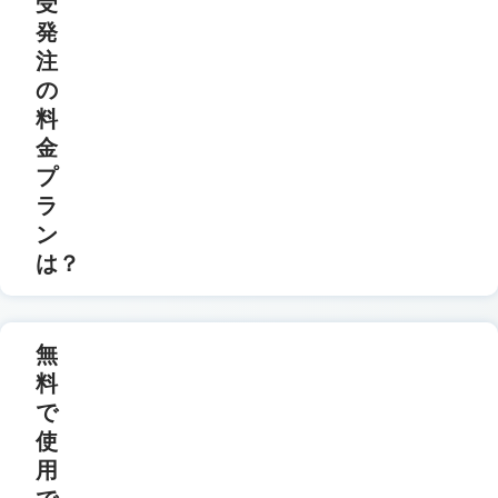
受
発
注
の
料
金
プ
ラ
ン
は？
無
料
で
使
用