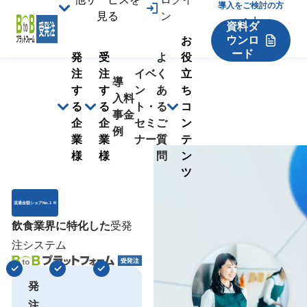
導入をご検討の方
見る
ン
へ！
資料ダ
ウンロ
お
ード
発
受
よ
役
注
注
イベ
く
立
導
す
す
ン
あ
ち
入
料
る
る
ト・
る
コ
事
金
企
企
セミ
ご
ン
例
業
業
ナー
質
テ
様
様
問
ン
ツ
流通金額シェアNo.1 ※
飲食業界に特化した
受発
注システム
発
注