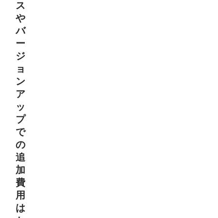
ス
や
バ
ー
ジ
ョ
ン
ア
ッ
プ
で
の
追
加
費
用
は