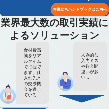
お役立ちハンドブックはこちら
業界最大数の取引実績に
よるソリューション
食材費高
人為的な
騰をリア
入力ミス
ルタイム
や数え間
で把握で
違いが多
きず、仕
い...
入れ先と
の交渉機
会を逃し
ている...