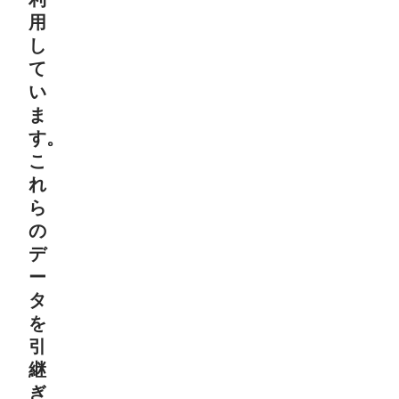
用
し
て
い
ま
す。
こ
れ
ら
の
デ
ー
タ
を
引
継
ぎ