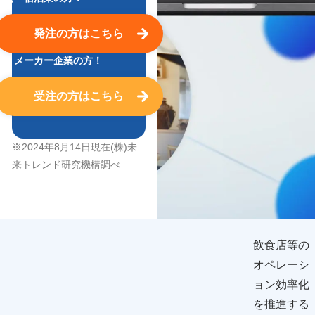
発注
の方はこちら
卸・メーカー企業の方！
受注
の方はこちら
※2024年8月14日現在(株)未
来トレンド研究機構調べ
飲食店等の
オペレーシ
ョン効率化
を推進する