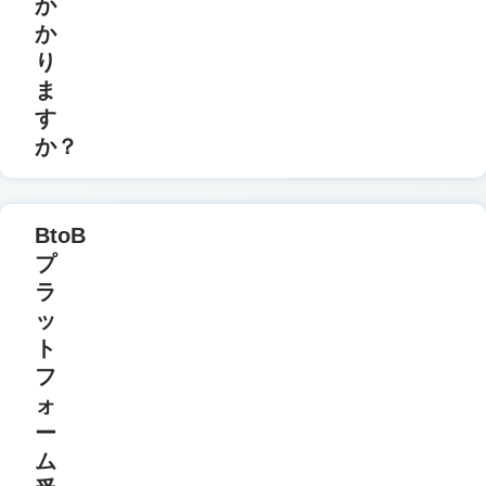
か
か
り
ま
す
か？
BtoB
プ
ラ
ッ
ト
フ
ォ
ー
ム