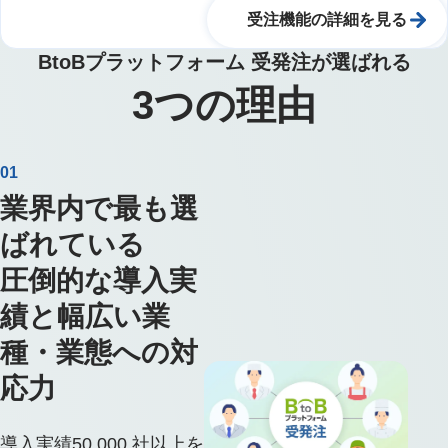
受注機能の詳細を見る
BtoBプラットフォーム 受発注が選ばれる
3
つの理由
01
業界内で最も選
ばれている
圧倒的な導入実
績と幅広い業
種・業態への対
応力
導入実績50,000 社以上を