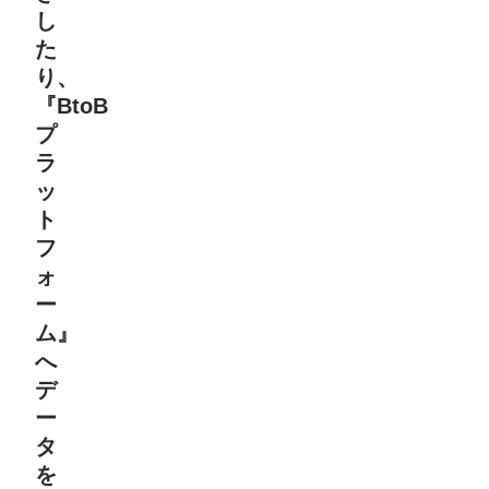
し
た
り、
『BtoB
プ
ラ
ッ
ト
フ
ォ
ー
ム』
へ
デ
ー
タ
を