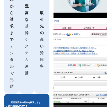
か
豊
ら
富
取
請
な
引
求
基
先
ま
幹
の
で
シ
高
デ
ス
い
ジ
テ
賛
タ
ム
同
ル
連
率
で
携
完
結
受発注業務の悩みを解決します！
飲食・宿泊業の方！