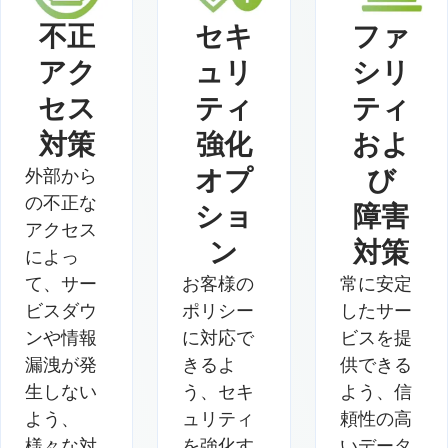
不正
セキ
ファ
アク
ュリ
シリ
セス
ティ
ティ
対策
強化
およ
オプ
び
外部から
の不正な
ショ
障害
アクセス
ン
対策
によっ
て、サー
お客様の
常に安定
ビスダウ
ポリシー
したサー
ンや情報
に対応で
ビスを提
漏洩が発
きるよ
供できる
生しない
う、セキ
よう、信
よう、
ュリティ
頼性の高
様々な対
を強化す
いデータ