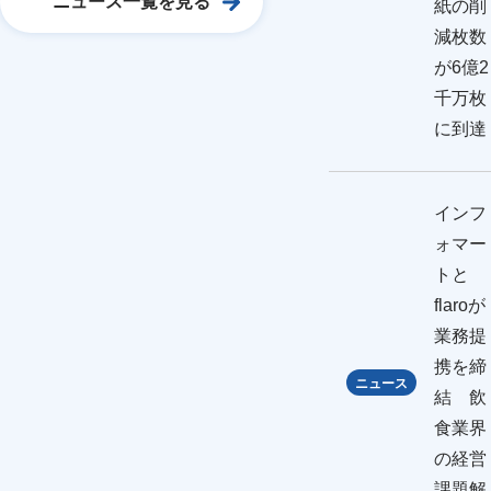
ニュース一覧を見る
紙の削
減枚数
が6億2
千万枚
に到達
インフ
ォマー
トと
flaroが
業務提
携を締
ニュース
結 飲
食業界
の経営
課題解