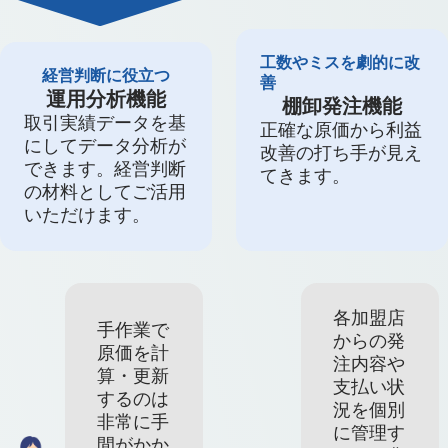
工数やミスを劇的に改
経営判断に役立つ
善
運用分析機能
棚卸発注機能
取引実績データを基
正確な原価から利益
にしてデータ分析が
改善の打ち手が見え
できます。経営判断
てきます。
の材料としてご活用
いただけます。
各加盟店
手作業で
からの発
原価を計
注内容や
算・更新
支払い状
するのは
況を個別
非常に手
に管理す
間がかか