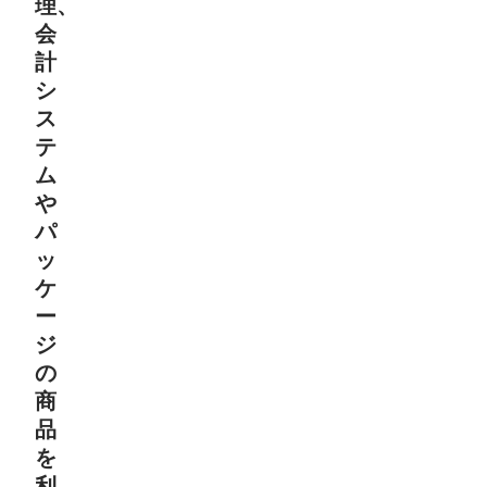
理、
会
計
シ
ス
テ
ム
や
パ
ッ
ケ
ー
ジ
の
商
品
を
利