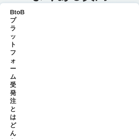
BtoB
プ
ラ
ッ
ト
フ
ォ
ー
ム
受
発
注
と
は
ど
ん