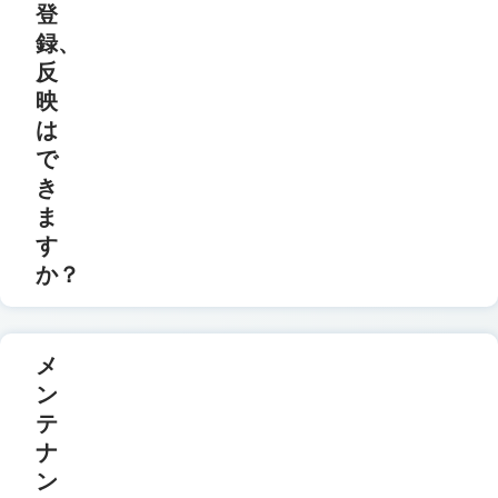
登
録、
反
映
は
で
き
ま
す
か？
メ
ン
テ
ナ
ン