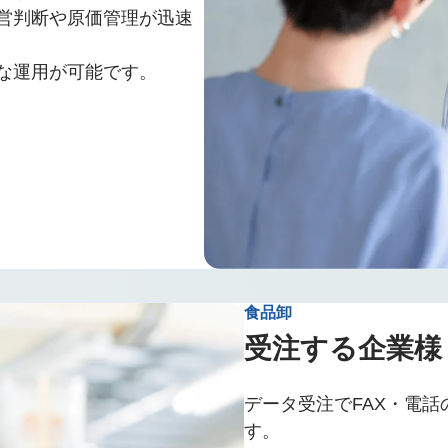
営判断や原価管理が迅速
な運用が可能です。
食品卸
受注する企業様
データ受注でFAX・電
す。