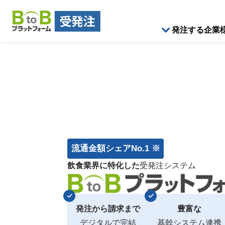
発注する企業
流通金額シェアNo.1 ※
飲食業界に特化した
受発注システム
発注から請求まで
豊富な
デジタルで完結
基幹システム連携