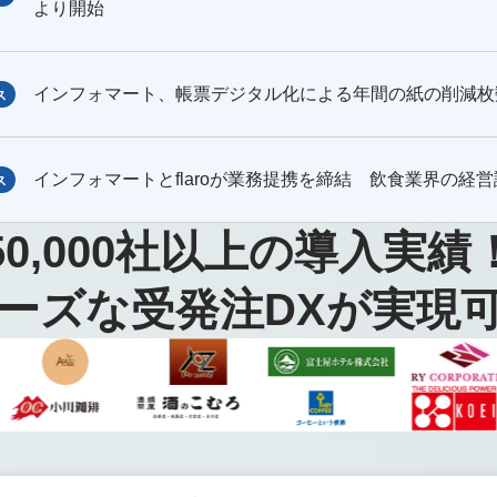
より開始
インフォマート、帳票デジタル化による年間の紙の削減枚
ス
インフォマートとflaroが業務提携を締結 飲食業界の経
ス
50,000
社以上の導入実績
ーズな受発注DXが実現