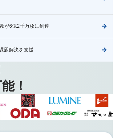
数が6億2千万枚に到達
営課題解決を支援
！
可能！