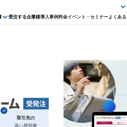
様
受注する企業様
導入事例
料金
イベント・セミナー
よくある
取引先の
高い賛同率