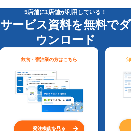
5店舗に1店舗が利用している！
サービス資料を無料でダ
ウンロード
飲食・宿泊業
の方はこちら
卸
発注機能を見る