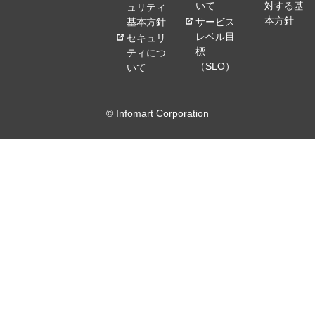
いて
対する基
ュリティ
本方針
基本方針
サービス
レベル目
セキュリ
標
ティにつ
（SLO）
いて
© Infomart Corporation