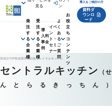
導入をご検討の方
見る
ン
へ！
資料ダ
ウンロ
お
ード
発
受
よ
役
注
注
イベ
く
立
導
す
す
ン
あ
ち
入
料
る
る
ト・
る
コ
事
金
企
企
セミ
ご
ン
例
業
業
ナー
質
テ
様
様
問
ン
受発注TOP
飲食業界用語集
セントラルキッチン
ツ
セントラルキッチン
（
せ
んとらるきっちん
）