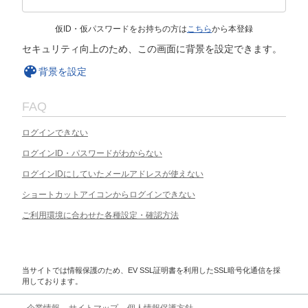
仮ID・仮パスワードをお持ちの方は
こちら
から本登録
セキュリティ向上のため、この画面に背景を設定できます。
背景を設定
FAQ
ログインできない
ログインID・パスワードがわからない
ログインIDにしていたメールアドレスが使えない
ショートカットアイコンからログインできない
ご利用環境に合わせた各種設定・確認方法
当サイトでは情報保護のため、EV SSL証明書を利用したSSL暗号化通信を採
用しております。