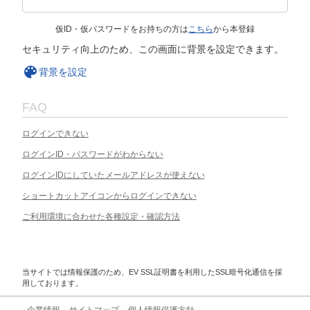
仮ID・仮パスワードをお持ちの方は
こちら
から本登録
セキュリティ向上のため、この画面に背景を設定できます。
背景を設定
FAQ
ログインできない
ログインID・パスワードがわからない
ログインIDにしていたメールアドレスが使えない
ショートカットアイコンからログインできない
ご利用環境に合わせた各種設定・確認方法
当サイトでは情報保護のため、EV SSL証明書を利用したSSL暗号化通信を採
用しております。