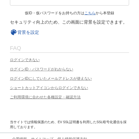
仮ID・仮パスワードをお持ちの方は
こちら
から本登録
セキュリティ向上のため、この画面に背景を設定できます。
背景を設定
FAQ
ログインできない
ログインID・パスワードがわからない
ログインIDにしていたメールアドレスが使えない
ショートカットアイコンからログインできない
ご利用環境に合わせた各種設定・確認方法
当サイトでは情報保護のため、EV SSL証明書を利用したSSL暗号化通信を採
用しております。