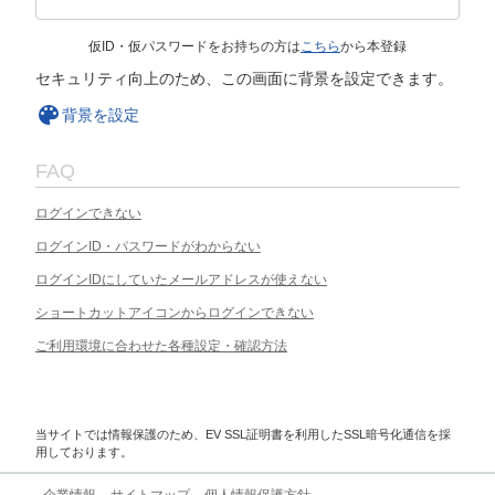
仮ID・仮パスワードをお持ちの方は
こちら
から本登録
セキュリティ向上のため、この画面に背景を設定できます。
背景を設定
FAQ
ログインできない
ログインID・パスワードがわからない
ログインIDにしていたメールアドレスが使えない
ショートカットアイコンからログインできない
ご利用環境に合わせた各種設定・確認方法
当サイトでは情報保護のため、EV SSL証明書を利用したSSL暗号化通信を採
用しております。