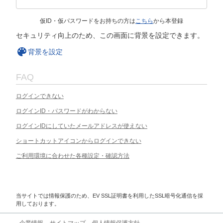
仮ID・仮パスワードをお持ちの方は
こちら
から本登録
セキュリティ向上のため、この画面に背景を設定できます。
背景を設定
FAQ
ログインできない
ログインID・パスワードがわからない
ログインIDにしていたメールアドレスが使えない
ショートカットアイコンからログインできない
ご利用環境に合わせた各種設定・確認方法
当サイトでは情報保護のため、EV SSL証明書を利用したSSL暗号化通信を採
用しております。