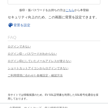
仮ID・仮パスワードをお持ちの方は
こちら
から本登録
セキュリティ向上のため、この画面に背景を設定できます。
背景を設定
FAQ
ログインできない
ログインID・パスワードがわからない
ログインIDにしていたメールアドレスが使えない
ショートカットアイコンからログインできない
ご利用環境に合わせた各種設定・確認方法
当サイトでは情報保護のため、EV SSL証明書を利用したSSL暗号化通信を採
用しております。