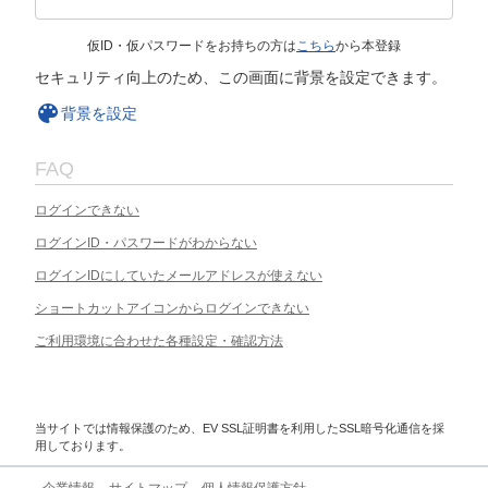
仮ID・仮パスワードをお持ちの方は
こちら
から本登録
セキュリティ向上のため、この画面に背景を設定できます。
背景を設定
FAQ
ログインできない
ログインID・パスワードがわからない
ログインIDにしていたメールアドレスが使えない
ショートカットアイコンからログインできない
ご利用環境に合わせた各種設定・確認方法
当サイトでは情報保護のため、EV SSL証明書を利用したSSL暗号化通信を採
用しております。