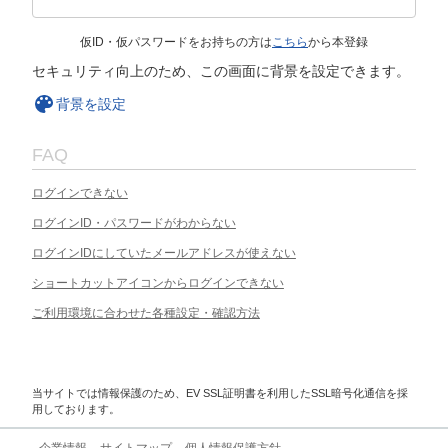
仮ID・仮パスワードをお持ちの方は
こちら
から本登録
セキュリティ向上のため、この画面に背景を設定できます。
背景を設定
FAQ
ログインできない
ログインID・パスワードがわからない
ログインIDにしていたメールアドレスが使えない
ショートカットアイコンからログインできない
ご利用環境に合わせた各種設定・確認方法
当サイトでは情報保護のため、EV SSL証明書を利用したSSL暗号化通信を採
用しております。