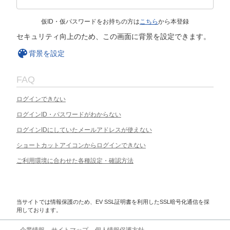
仮ID・仮パスワードをお持ちの方は
こちら
から本登録
セキュリティ向上のため、この画面に背景を設定できます。
背景を設定
FAQ
ログインできない
ログインID・パスワードがわからない
ログインIDにしていたメールアドレスが使えない
ショートカットアイコンからログインできない
ご利用環境に合わせた各種設定・確認方法
当サイトでは情報保護のため、EV SSL証明書を利用したSSL暗号化通信を採
用しております。