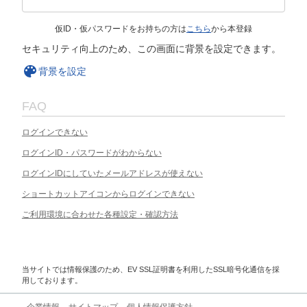
仮ID・仮パスワードをお持ちの方は
こちら
から本登録
セキュリティ向上のため、この画面に背景を設定できます。
背景を設定
FAQ
ログインできない
ログインID・パスワードがわからない
ログインIDにしていたメールアドレスが使えない
ショートカットアイコンからログインできない
ご利用環境に合わせた各種設定・確認方法
当サイトでは情報保護のため、EV SSL証明書を利用したSSL暗号化通信を採
用しております。