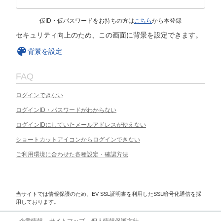
仮ID・仮パスワードをお持ちの方は
こちら
から本登録
セキュリティ向上のため、この画面に背景を設定できます。
背景を設定
FAQ
ログインできない
ログインID・パスワードがわからない
ログインIDにしていたメールアドレスが使えない
ショートカットアイコンからログインできない
ご利用環境に合わせた各種設定・確認方法
当サイトでは情報保護のため、EV SSL証明書を利用したSSL暗号化通信を採
用しております。