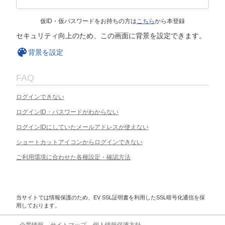
仮ID・仮パスワードをお持ちの方は
こちら
から本登録
セキュリティ向上のため、この画面に背景を設定できます。
背景を設定
FAQ
ログインできない
ログインID・パスワードがわからない
ログインIDにしていたメールアドレスが使えない
ショートカットアイコンからログインできない
ご利用環境に合わせた各種設定・確認方法
当サイトでは情報保護のため、EV SSL証明書を利用したSSL暗号化通信を採
用しております。