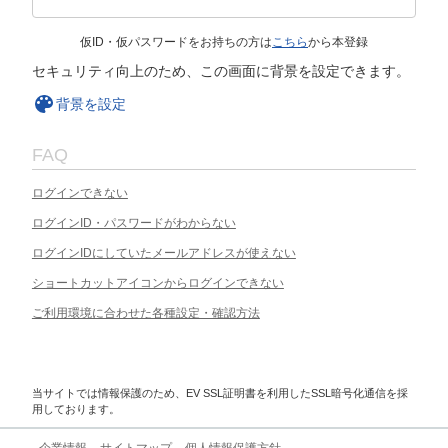
仮ID・仮パスワードをお持ちの方は
こちら
から本登録
セキュリティ向上のため、この画面に背景を設定できます。
背景を設定
FAQ
ログインできない
ログインID・パスワードがわからない
ログインIDにしていたメールアドレスが使えない
ショートカットアイコンからログインできない
ご利用環境に合わせた各種設定・確認方法
当サイトでは情報保護のため、EV SSL証明書を利用したSSL暗号化通信を採
用しております。