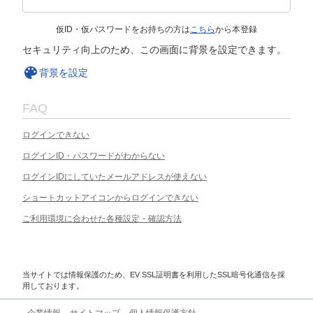
仮ID・仮パスワードをお持ちの方は
こちら
から本登録
セキュリティ向上のため、この画面に背景を設定できます。
背景を設定
FAQ
ログインできない
ログインID・パスワードがわからない
ログインIDにしていたメールアドレスが使えない
ショートカットアイコンからログインできない
ご利用環境に合わせた各種設定・確認方法
当サイトでは情報保護のため、EV SSL証明書を利用したSSL暗号化通信を採
用しております。