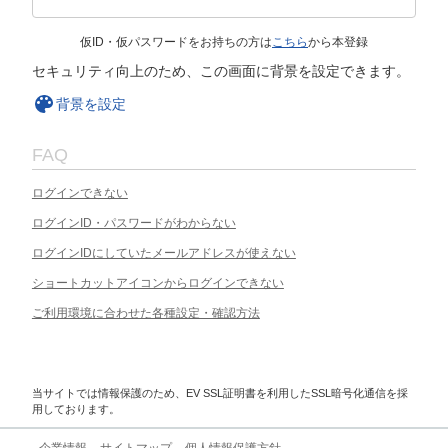
仮ID・仮パスワードをお持ちの方は
こちら
から本登録
セキュリティ向上のため、この画面に背景を設定できます。
背景を設定
FAQ
ログインできない
ログインID・パスワードがわからない
ログインIDにしていたメールアドレスが使えない
ショートカットアイコンからログインできない
ご利用環境に合わせた各種設定・確認方法
当サイトでは情報保護のため、EV SSL証明書を利用したSSL暗号化通信を採
用しております。