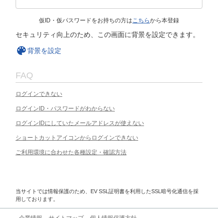
仮ID・仮パスワードをお持ちの方は
こちら
から本登録
セキュリティ向上のため、この画面に背景を設定できます。
背景を設定
FAQ
ログインできない
ログインID・パスワードがわからない
ログインIDにしていたメールアドレスが使えない
ショートカットアイコンからログインできない
ご利用環境に合わせた各種設定・確認方法
当サイトでは情報保護のため、EV SSL証明書を利用したSSL暗号化通信を採
用しております。