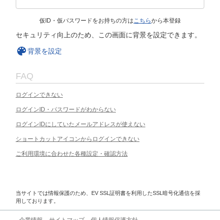
仮ID・仮パスワードをお持ちの方は
こちら
から本登録
セキュリティ向上のため、この画面に背景を設定できます。
背景を設定
FAQ
ログインできない
ログインID・パスワードがわからない
ログインIDにしていたメールアドレスが使えない
ショートカットアイコンからログインできない
ご利用環境に合わせた各種設定・確認方法
当サイトでは情報保護のため、EV SSL証明書を利用したSSL暗号化通信を採
用しております。