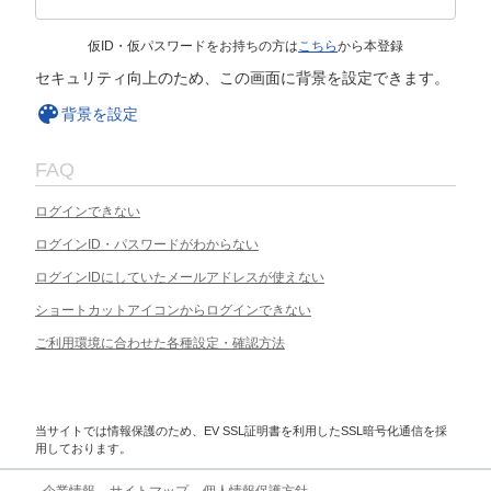
仮ID・仮パスワードをお持ちの方は
こちら
から本登録
セキュリティ向上のため、この画面に背景を設定できます。
背景を設定
FAQ
ログインできない
ログインID・パスワードがわからない
ログインIDにしていたメールアドレスが使えない
ショートカットアイコンからログインできない
ご利用環境に合わせた各種設定・確認方法
当サイトでは情報保護のため、EV SSL証明書を利用したSSL暗号化通信を採
用しております。