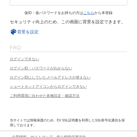
仮ID・仮パスワードをお持ちの方は
こちら
から本登録
セキュリティ向上のため、この画面に背景を設定できます。
背景を設定
FAQ
ログインできない
ログインID・パスワードがわからない
ログインIDにしていたメールアドレスが使えない
ショートカットアイコンからログインできない
ご利用環境に合わせた各種設定・確認方法
当サイトでは情報保護のため、EV SSL証明書を利用したSSL暗号化通信を採
用しております。