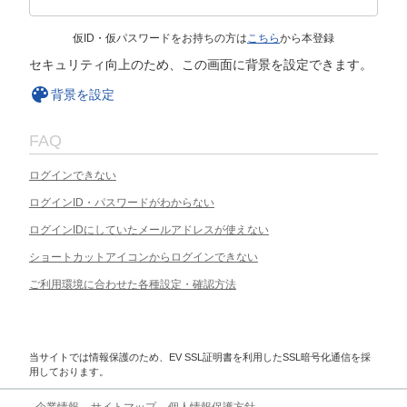
仮ID・仮パスワードをお持ちの方は
こちら
から本登録
セキュリティ向上のため、この画面に背景を設定できます。
背景を設定
FAQ
ログインできない
ログインID・パスワードがわからない
ログインIDにしていたメールアドレスが使えない
ショートカットアイコンからログインできない
ご利用環境に合わせた各種設定・確認方法
当サイトでは情報保護のため、EV SSL証明書を利用したSSL暗号化通信を採
用しております。