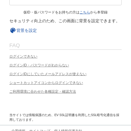
仮ID・仮パスワードをお持ちの方は
こちら
から本登録
セキュリティ向上のため、この画面に背景を設定できます。
背景を設定
FAQ
ログインできない
ログインID・パスワードがわからない
ログインIDにしていたメールアドレスが使えない
ショートカットアイコンからログインできない
ご利用環境に合わせた各種設定・確認方法
当サイトでは情報保護のため、EV SSL証明書を利用したSSL暗号化通信を採
用しております。