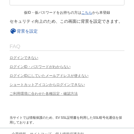
仮ID・仮パスワードをお持ちの方は
こちら
から本登録
セキュリティ向上のため、この画面に背景を設定できます。
背景を設定
FAQ
ログインできない
ログインID・パスワードがわからない
ログインIDにしていたメールアドレスが使えない
ショートカットアイコンからログインできない
ご利用環境に合わせた各種設定・確認方法
当サイトでは情報保護のため、EV SSL証明書を利用したSSL暗号化通信を採
用しております。