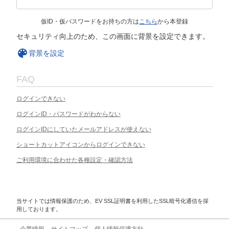
仮ID・仮パスワードをお持ちの方は
こちら
から本登録
セキュリティ向上のため、この画面に背景を設定できます。
背景を設定
FAQ
ログインできない
ログインID・パスワードがわからない
ログインIDにしていたメールアドレスが使えない
ショートカットアイコンからログインできない
ご利用環境に合わせた各種設定・確認方法
当サイトでは情報保護のため、EV SSL証明書を利用したSSL暗号化通信を採
用しております。