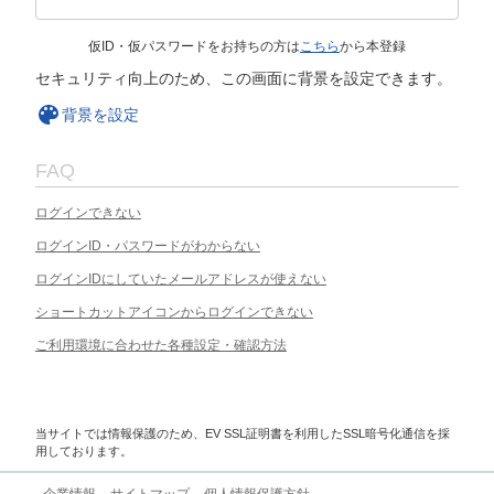
仮ID・仮パスワードをお持ちの方は
こちら
から本登録
セキュリティ向上のため、この画面に背景を設定できます。
背景を設定
FAQ
ログインできない
ログインID・パスワードがわからない
ログインIDにしていたメールアドレスが使えない
ショートカットアイコンからログインできない
ご利用環境に合わせた各種設定・確認方法
当サイトでは情報保護のため、EV SSL証明書を利用したSSL暗号化通信を採
用しております。