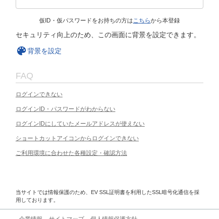
仮ID・仮パスワードをお持ちの方は
こちら
から本登録
セキュリティ向上のため、この画面に背景を設定できます。
背景を設定
FAQ
ログインできない
ログインID・パスワードがわからない
ログインIDにしていたメールアドレスが使えない
ショートカットアイコンからログインできない
ご利用環境に合わせた各種設定・確認方法
当サイトでは情報保護のため、EV SSL証明書を利用したSSL暗号化通信を採
用しております。