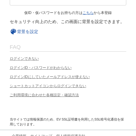
仮ID・仮パスワードをお持ちの方は
こちら
から本登録
セキュリティ向上のため、この画面に背景を設定できます。
背景を設定
FAQ
ログインできない
ログインID・パスワードがわからない
ログインIDにしていたメールアドレスが使えない
ショートカットアイコンからログインできない
ご利用環境に合わせた各種設定・確認方法
当サイトでは情報保護のため、EV SSL証明書を利用したSSL暗号化通信を採
用しております。