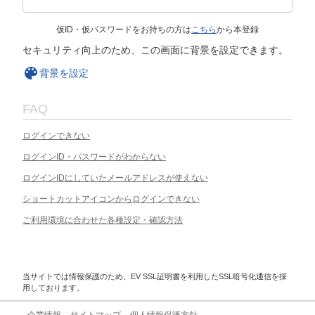
仮ID・仮パスワードをお持ちの方は
こちら
から本登録
セキュリティ向上のため、この画面に背景を設定できます。
背景を設定
FAQ
ログインできない
ログインID・パスワードがわからない
ログインIDにしていたメールアドレスが使えない
ショートカットアイコンからログインできない
ご利用環境に合わせた各種設定・確認方法
当サイトでは情報保護のため、EV SSL証明書を利用したSSL暗号化通信を採
用しております。