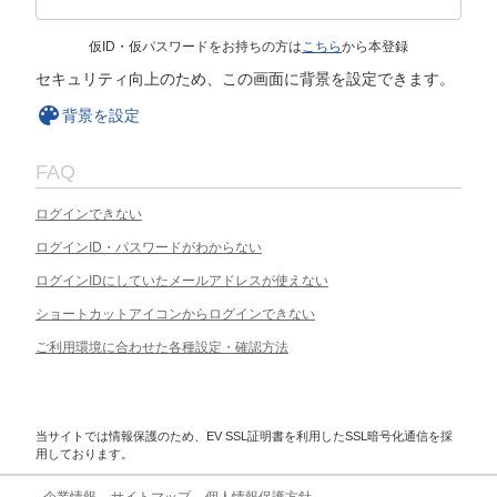
仮ID・仮パスワードをお持ちの方は
こちら
から本登録
セキュリティ向上のため、この画面に背景を設定できます。
背景を設定
FAQ
ログインできない
ログインID・パスワードがわからない
ログインIDにしていたメールアドレスが使えない
ショートカットアイコンからログインできない
ご利用環境に合わせた各種設定・確認方法
当サイトでは情報保護のため、EV SSL証明書を利用したSSL暗号化通信を採
用しております。